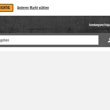
RICHTIG
Anderen Markt wählen
Sendungsverfolg