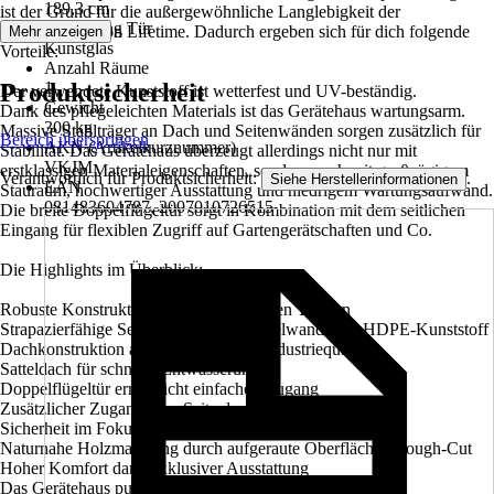
189,3 cm
ist der Grund für die außergewöhnliche Langlebigkeit der
Verglasung Tür
Gerätehäuser von Lifetime. Dadurch ergeben sich für dich folgende
Mehr anzeigen
Kunstglas
Vorteile:
Anzahl Räume
Produktsicherheit
1
Der verwendete Kunststoff ist wetterfest und UV-beständig.
Gewicht
Dank des pflegeleichten Materials ist das Gerätehaus wartungsarm.
300 kg
Massive Stahlträger an Dach und Seitenwänden sorgen zusätzlich für
Bereich überspringen
AKN (Artikelkurznummer)
Stabilität. Das Gerätehaus überzeugt allerdings nicht nur mit
VKJM
erstklassigen Materialeigenschaften, sondern auch mit großzügigem
Verantwortlich für Produktsicherheit:
.
Siehe Herstellerinformationen
EAN
Stauraum, hochwertiger Ausstattung und niedrigem Wartungsaufwand.
081483604787, 2007010726515
Die breite Doppelflügeltür sorgt in Kombination mit dem seitlichen
Eingang für flexiblen Zugriff auf Gartengerätschaften und Co.
Die Highlights im Überblick:
Robuste Konstruktion mit stahlverstärkten Trägern
Strapazierfähige Seitenwände aus doppelwandigem HDPE-Kunststoff
Dachkonstruktion aus Stahlträgern in Industriequalität
Satteldach für schnelle Entwässerung
Doppelflügeltür ermöglicht einfachen Zugang
Zusätzlicher Zugang über Seite des Hauses möglich
Sicherheit im Fokus: stahlverstärkte Türen
Naturnahe Holzmaserung durch aufgeraute Oberfläche | Rough-Cut
Hoher Komfort dank exklusiver Ausstattung
Das Gerätehaus punktet mit folgender Ausstattung: