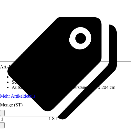
Art.-Nr.
12665086
Wandstärke
:
26 mm
Schneelast
:
1 kN/m²
Aufstellmaße B x T ohne Dachüberstand
:
498 x 204 cm
Mehr Artikeldetails
Menge (ST)
1 ST