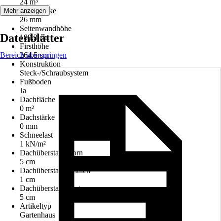
24 m³
Wandstärke
Mehr anzeigen
26 mm
Seitenwandhöhe
Datenblätter
189,3 cm
Firsthöhe
Bereich überspringen
264,5 cm
Konstruktion
Steck-/Schraubsystem
Fußboden
Ja
Dachfläche
0 m²
Dachstärke
0 mm
Schneelast
1 kN/m²
Dachüberstand vorn
5 cm
Dachüberstand seitlich
1 cm
Dachüberstand hinten
5 cm
Artikeltyp
Gartenhaus