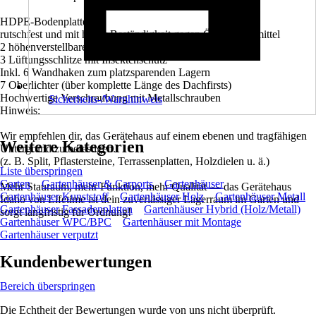
HDPE-Bodenplatte:
rutschfest und mit hoher Beständigkeit gegen Öl/Lösungsmittel
2 höhenverstellbare Regalböden
3 Lüftungsschlitze mit Insektenschutz
Inkl. 6 Wandhaken zum platzsparenden Lagern
7 Oberlichter (über komplette Länge des Dachfirsts)
Hochwertige Verschraubung mit Metallschrauben
Sicherheits-/Warnhinweis
Hinweis:
Wir empfehlen dir, das Gerätehaus auf einem ebenen und tragfähigen
Weitere Kategorien
Untergrund zu befestigen.
(z. B. Split, Pflastersteine, Terrassenplatten, Holzdielen u. ä.)
Liste überspringen
Garten
Gartenhäuser & Carports
Gartenhäuser
Mehr Stauraum, mehr Funktion, mehr Qualität — das Gerätehaus
Gartenhäuser Kunststoff
Gartenhäuser Holz
Gartenhäuser Metall
Idaho von Lifetime ist dein zuverlässiger Lagerraum im Garten und
Gartenhäuser Fassadenplatten
Gartenhäuser Hybrid (Holz/Metall)
sorgt langfristig für Ordnung!
Gartenhäuser WPC/BPC
Gartenhäuser mit Montage
Gartenhäuser verputzt
Kundenbewertungen
Bereich überspringen
Die Echtheit der Bewertungen wurde von uns nicht überprüft.