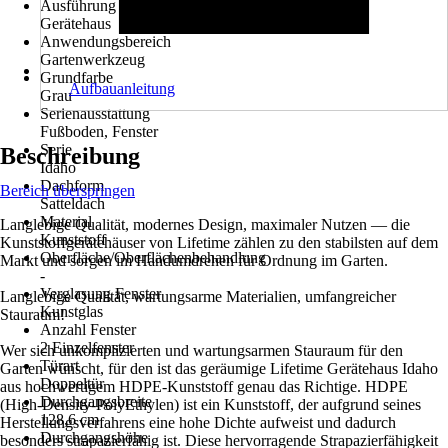
Ausführung
Gerätehaus
Anwendungsbereich
Gartenwerkzeug
Grundfarbe
Aufbauanleitung
Grau
Serienausstattung
Fußboden, Fenster
Serie
Beschreibung
Idaho
Dachform
Bereich überspringen
Satteldach
Material
Langlebige Qualität, modernes Design, maximaler Nutzen — die
Kunststoff
Kunststoffgerätehäuser von Lifetime zählen zu den stabilsten auf dem
Oberfläche/Oberflächenbehandlung
Markt und sorgen im Handumdrehen für Ordnung im Garten.
-
Verglasung Fenster
Langlebige Qualität, wartungsarme Materialien, umfangreicher
Kunstglas
Stauraum!
Anzahl Fenster
2 Einzelfenster
Wer sich unkomplizierten und wartungsarmen Stauraum für den
Türart
Garten wünscht, für den ist das geräumige Lifetime Gerätehaus Idaho
Doppeltür
aus hochwertigem HDPE-Kunststoff genau das Richtige. HDPE
Durchgangsbreite
(High-Density-PolyEthylen) ist ein Kunststoff, der aufgrund seines
128,6 cm
Herstellungsverfahrens eine hohe Dichte aufweist und dadurch
Durchgangshöhe
besonders strapazierfähig ist. Diese hervorragende Strapazierfähigkeit