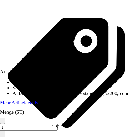
Art.-Nr.
12665860
Wandstärke
:
28 mm
Schneelast
:
0,85 kN/m²
Aufstellmaße B x T ohne Dachüberstand
:
200,5x200,5 cm
Mehr Artikeldetails
Menge (ST)
1 ST