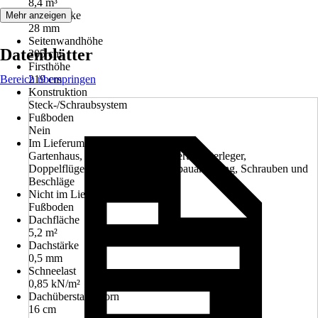
8,4 m³
Wandstärke
Mehr anzeigen
28 mm
Seitenwandhöhe
Datenblätter
205 cm
Firsthöhe
Bereich überspringen
219 cm
Konstruktion
Steck-/Schraubsystem
Fußboden
Nein
Im Lieferumfang enthalten
Gartenhaus, kesseldruckimprägnierte Unterleger,
Doppelflügeltür, Blechpaket, Aufbauanleitung, Schrauben und
Beschläge
Nicht im Lieferumfang enthalten
Fußboden
Dachfläche
5,2 m²
Dachstärke
0,5 mm
Schneelast
0,85 kN/m²
Dachüberstand vorn
16 cm