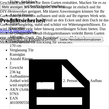
Fichte, Stahlblech
Geschmack und lassen Sie Ihren Garten erstrahlen. Machen Sie es zu
Oberfläche/Oberflächenbehandlung
Ihrem persönlichen Rückzugsort. Die Montage ist einfach und für
Mehr anzeigen
-
DIY-Heimwerker geeignet. Mit klaren Anweisungen können Sie Ihr
Anzahl Fenster
Gartenhaus problemlos aufbauen und stolz auf Ihr eigenes Werk sein.
Produktsicherheit
Keine
Dank der Verwendung von Metall an den Ecken und dem Dach ist das
Türart
Gartenhaus langlebig, stabil und schützt vor Witterungseinflüssen. Es
Doppeltür
wird Ihnen über viele Jahre hinweg zuverlässigen Schutz bieten. Das
Bereich überspringen
Durchgangsbreite
moderne Design des Metall-Holzgartenhauses verleiht Ihrem Garten
140 cm
eine zeitgemäße Optik. Die Kombination aus Holz und
Verantwortlich für Produktsicherheit:
.
Siehe Herstellerinformationen
Durchgangshöhe
Metallelementen ist ein Blickfang für Besucher.
170 cm
Verglasung Tür
Kunstglas
Anzahl Räume
1
Gewicht
236 kg
Aufbauhinweis
Artikel wird zerlegt geliefert. Eine 2. Person für den Aufbau
wird empfohlen.
AKN (Artikelkurznummer)
97NS
EAN
4010090550374