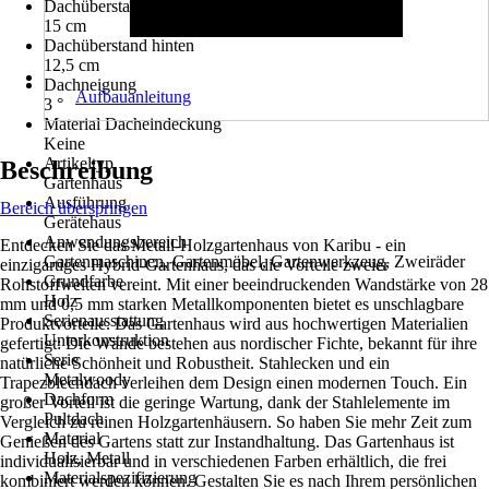
Dachüberstand seitlich
15 cm
Dachüberstand hinten
12,5 cm
Dachneigung
Aufbauanleitung
3 °
Material Dacheindeckung
Keine
Artikeltyp
Beschreibung
Gartenhaus
Ausführung
Bereich überspringen
Gerätehaus
Anwendungsbereich
Entdecken Sie das Metall-Holzgartenhaus von Karibu - ein
Gartenmaschinen, Gartenmöbel, Gartenwerkzeug, Zweiräder
einzigartiges Hybrid-Gartenhaus, das die Vorteile zweier
Grundfarbe
Rohstoffwelten vereint. Mit einer beeindruckenden Wandstärke von 28
Holz
mm und 0,5 mm starken Metallkomponenten bietet es unschlagbare
Serienausstattung
Produktvorteile. Das Gartenhaus wird aus hochwertigen Materialien
Unterkonstruktion
gefertigt: Die Wände bestehen aus nordischer Fichte, bekannt für ihre
Serie
natürliche Schönheit und Robustheit. Stahlecken und ein
Metalwoody
Trapezblechdach verleihen dem Design einen modernen Touch. Ein
Dachform
großer Vorteil ist die geringe Wartung, dank der Stahlelemente im
Pultdach
Vergleich zu reinen Holzgartenhäusern. So haben Sie mehr Zeit zum
Material
Genießen des Gartens statt zur Instandhaltung. Das Gartenhaus ist
Holz, Metall
individualisierbar und in verschiedenen Farben erhältlich, die frei
Materialspezifizierung
kombiniert werden können. Gestalten Sie es nach Ihrem persönlichen