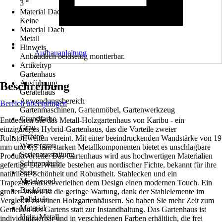
3 °
Material Dacheindeckung
Keine
Material Dach
Metall
Hinweis
Aufbauanleitung
Anbaudach beidseitig montierbar.
Artikeltyp
Gartenhaus
Ausführung
Beschreibung
Gerätehaus
Anwendungsbereich
Bereich überspringen
Gartenmaschinen, Gartenmöbel, Gartenwerkzeug
Grundfarbe
Entdecken Sie das Metall-Holzgartenhaus von Karibu - ein
Grau
einzigartiges Hybrid-Gartenhaus, das die Vorteile zweier
Farbton
Rohstoffwelten vereint. Mit einer beeindruckenden Wandstärke von 19
Wassergrau
mm und 0,5 mm starken Metallkomponenten bietet es unschlagbare
Serienausstattung
Produktvorteile. Das Gartenhaus wird aus hochwertigen Materialien
Schleppdach
gefertigt: Die Wände bestehen aus nordischer Fichte, bekannt für ihre
Serie
natürliche Schönheit und Robustheit. Stahlecken und ein
Metalwood
Trapezblechdach verleihen dem Design einen modernen Touch. Ein
Dachform
großer Vorteil ist die geringe Wartung, dank der Stahlelemente im
Pultdach
Vergleich zu reinen Holzgartenhäusern. So haben Sie mehr Zeit zum
Material
Genießen des Gartens statt zur Instandhaltung. Das Gartenhaus ist
Holz, Metall
individualisierbar und in verschiedenen Farben erhältlich, die frei