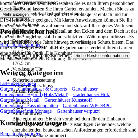
Materialspezifizierung
kombiniert werden können. Gestalten Sie es nach Ihrem persönlichen
Fichte
Geschmack und lassen Sie Ihren Garten erstrahlen. Machen Sie es zu
Oberfläche/Oberflächenbehandlung
Ihrem persönlichen Rückzugsort. Die Montage ist einfach und für
Mehr anzeigen
Gefärbt
DIY-Heimwerker geeignet. Mit klaren Anweisungen können Sie Ihr
Anzahl Fenster
Gartenhaus problemlos aufbauen und stolz auf Ihr eigenes Werk sein.
Produktsicherheit
Keine
Dank der Verwendung von Metall an den Ecken und dem Dach ist das
Türart
Gartenhaus langlebig, stabil und schützt vor Witterungseinflüssen. Es
Doppeltür
wird Ihnen über viele Jahre hinweg zuverlässigen Schutz bieten. Das
Bereich überspringen
Durchgangsbreite
moderne Design des Metall-Holzgartenhauses verleiht Ihrem Garten
114,6 cm
eine zeitgemäße Optik. Die Kombination aus Holz und
Verantwortlich für Produktsicherheit:
.
Siehe Herstellerinformationen
Durchgangshöhe
Metallelementen ist ein Blickfang für Besucher.
176,5 cm
Verglasung Tür
Weitere Kategorien
Kunstglas
Sicherheitsausstattung
Liste überspringen
Profilzylinderschloss
Garten
Gartenhäuser & Carports
Gartenhäuser
Anzahl Räume
Gartenhäuser Hybrid (Holz/Metall)
Gartenhäuser Holz
1
Gartenhäuser Metall
Gartenhäuser Kunststoff
Gewicht
Gartenhäuser Fassadenplatten
Gartenhäuser WPC/BPC
374 kg
Gartenhäuser mit Montage
Gartenhäuser verputzt
Aufbauhinweis
Bitte erkundigen Sie sich vorab bei dem für den Einbauort
Kundenbewertungen
zuständigen Bauamt oder der zuständigen Gemeinde, welche
einzuhaltenden bautechnischen Anforderungen erforderlich sind.
Bereich überspringen
AKN (Artikelkurznummer)