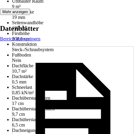
Umbauter Raum
9 m³
Wandstärke
Mehr anzeigen
19 mm
Seitenwandhöhe
Datenblätter
195 cm
Firsthöhe
Bereich überspringen
208,5 cm
Konstruktion
Steck-/Schraubsystem
Fußboden
Nein
Dachfläche
10,7 m²
Dachstärke
0,5 mm
Schneelast
0,85 kN/m²
Dachüberstand vorn
17 cm
Dachüberstand seitlich
9,7 cm
Dachüberstand hinten
6,5 cm
Dachneigung