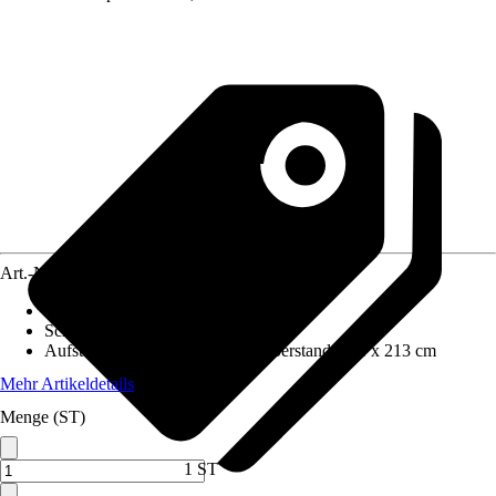
Art.-Nr.
12000133
Wandstärke
:
19 mm
Schneelast
:
0,85 kN/m²
Aufstellmaße B x T ohne Dachüberstand
:
441 x 213 cm
Mehr Artikeldetails
Menge (ST)
1 ST