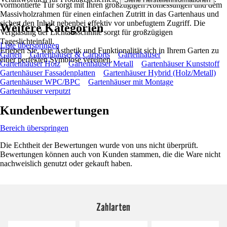
vormontierte Tür sorgt mit Ihren großzügigen Abmessungen und dem
Massivholzrahmen für einen einfachen Zutritt in das Gartenhaus und
sichert den Inhalt nebenbei effektiv vor unbefugtem Zugriff. Die
Weitere Kategorien
Verglasung der Lichtausschnitte sorgt für großzügigen
Tageslichteinfall.
Liste überspringen
Erleben Sie, wie Ästhetik und Funktionalität sich in Ihrem Garten zu
Garten
Gartenhäuser & Carports
Gartenhäuser
einer perfekten Symbiose vereinen.
Gartenhäuser Holz
Gartenhäuser Metall
Gartenhäuser Kunststoff
Gartenhäuser Fassadenplatten
Gartenhäuser Hybrid (Holz/Metall)
Gartenhäuser WPC/BPC
Gartenhäuser mit Montage
Gartenhäuser verputzt
Kundenbewertungen
Bereich überspringen
Die Echtheit der Bewertungen wurde von uns nicht überprüft.
Bewertungen können auch von Kunden stammen, die die Ware nicht
nachweislich genutzt oder gekauft haben.
Zahlarten