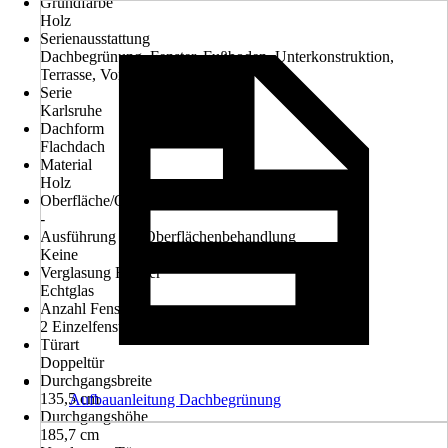
Grundfarbe
Holz
Serienausstattung
Dachbegrünung, Fenster, Fußboden, Unterkonstruktion,
Terrasse, Vordach
Serie
Karlsruhe
Dachform
Flachdach
Material
Holz
Oberfläche/Oberflächenbehandlung
-
Ausführung der Oberflächenbehandlung
Keine
Verglasung Fenster
Echtglas
Anzahl Fenster
2 Einzelfenster
Türart
Doppeltür
Durchgangsbreite
135,5 cm
Aufbauanleitung Dachbegrünung
Durchgangshöhe
185,7 cm