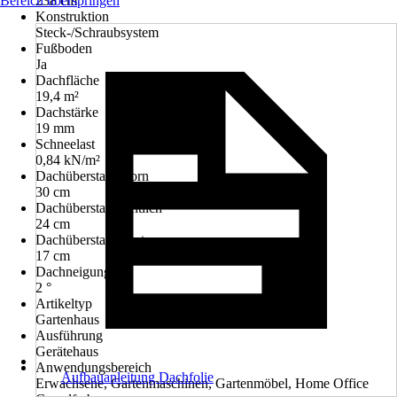
Bereich überspringen
238 cm
Konstruktion
Steck-/Schraubsystem
Fußboden
Ja
Dachfläche
19,4 m²
Dachstärke
19 mm
Schneelast
0,84 kN/m²
Dachüberstand vorn
30 cm
Dachüberstand seitlich
24 cm
Dachüberstand hinten
17 cm
Dachneigung
2 °
Artikeltyp
Gartenhaus
Ausführung
Gerätehaus
Anwendungsbereich
Aufbauanleitung Dachfolie
Erwachsene, Gartenmaschinen, Gartenmöbel, Home Office