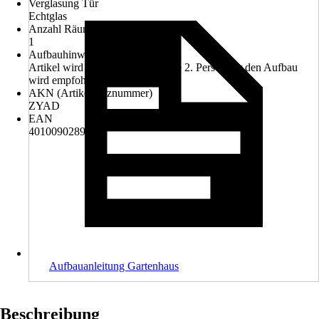
Verglasung Tür
Echtglas
Anzahl Räume
1
Aufbauhinweis
Artikel wird zerlegt geliefert. Eine 2. Person für den Aufbau
wird empfohlen.
AKN (Artikelkurznummer)
ZYAD
EAN
4010090289748
Aufbauanleitung Gartenhaus
Beschreibung