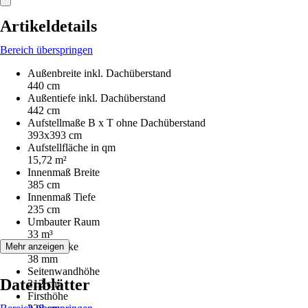
Artikeldetails
Bereich überspringen
Außenbreite inkl. Dachüberstand
440 cm
Außentiefe inkl. Dachüberstand
442 cm
Aufstellmaße B x T ohne Dachüberstand
393x393 cm
Aufstellfläche in qm
15,72 m²
Innenmaß Breite
385 cm
Innenmaß Tiefe
235 cm
Umbauter Raum
33 m³
Wandstärke
Mehr anzeigen
38 mm
Seitenwandhöhe
Datenblätter
212 cm
Firsthöhe