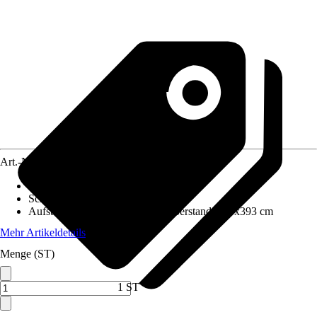
Art.-Nr.
12584982
Wandstärke
:
38 mm
Schneelast
:
0,84 kN/m²
Aufstellmaße B x T ohne Dachüberstand
:
393x393 cm
Mehr Artikeldetails
Menge (ST)
1 ST