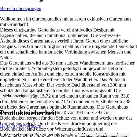
Bereich überspringen
Willkommen im Gartenparadies mit unserem exklusiven Gartenhaus
mit Gründach!
Dieses einzigartige Gartenhaus vereint stilvolles Design mit
Eigenschaften, die auch funktional optimieren. Die verbesserte
Ästhetik dieses Gartenhauses verleiht Ihrem Garten eine natürliche
Eleganz. Das Gründach fügt sich nahtlos in die umgebende Landschaft
ein und schafft eine harmonische Verbindung zwischen Mensch und
Natur.
Das Gartenhaus wird aus 38 mm starken Wandbrettern aus nordischer
Fichte im Steck-/Schraubsystem gefertigt und gewährleistet somit
einen einfachen Aufbau und eine extrem stabile Konstruktion mit
doppeltem Nut- und Federbereich der Wandbretter. Das Pultdach
besteht aus Massivholz. Der vordere Dachüberstand von 300 mm
schützt den Eingangsbereich darüber hinaus wirkungsvoll. Die
Grundfläche beträgt 15,72 qm bei einem umbauten Raum von 33,0
Mehr anzeigen
cbm. Mit einer Seitenhöhe von 212 cm und einer Firsthöhe von 238
cm bietet das Gartenhaus optimale Raumnutzung. Das Gartenhaus
Produktsicherheit
ohne Anbauten hat ein Sockelmaß von 393 cm x 393 cm.
Bodenbalken sorgen für den Schutz von unten und werden unter das
Gartenhaus gelegt. Durch die Kesseldruckimprägnierung der
Bereich überspringen
Bodenbalken sind diese vor Witterungseinflüssen und
holzzersetzenden Pilzen bereits geschützt. Die praktische und
Verantwortlich für Produktsicherheit:
.
Siehe Herstellerinformationen