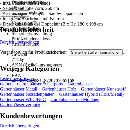
Durchgangsbreite
• inkl. Fenster (feststehend)
180 cm
• Seitenwandhöhe vorn: 260 cm
Durchgangshöhe
• inkl. Dachisolierung aus Sandwichpaneelen
Mehr anzeigen
198 cm
• integrierte Dachrinne mit Fallrohr
Verglasung Tür
• Durchgangsmaß der Doppeltür (B x H): 180 x 198 cm
Produktsicherheit
Sicherheitsglas
• äußerst wartungsarm
Sicherheitsausstattung
Profilzylinderschloss
Bereich überspringen
Anzahl Räume
1
Verantwortlich für Produktsicherheit:
.
Siehe Herstellerinformationen
Gewicht
717 kg
AKN (Artikelkurznummer)
Weitere Kategorien
P7ED
EAN
Liste überspringen
4038868040681, 8720707965168
Garten
Gartenhäuser & Carports
Gartenhäuser
Gartenhäuser Metall
Gartenhäuser Holz
Gartenhäuser Kunststoff
Gartenhäuser Fassadenplatten
Gartenhäuser Hybrid (Holz/Metall)
Gartenhäuser WPC/BPC
Gartenhäuser mit Montage
Gartenhäuser verputzt
Kundenbewertungen
Bereich überspringen