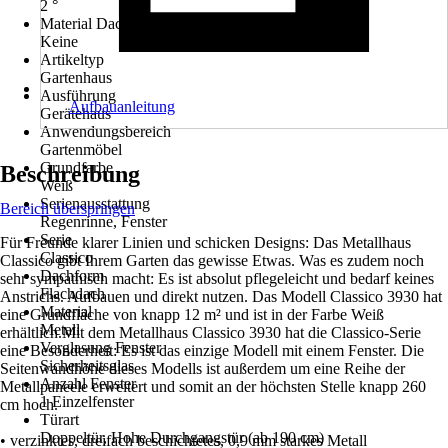
2 °
Material Dacheindeckung
Keine
Artikeltyp
Gartenhaus
Ausführung
Aufbauanleitung
Gerätehaus
Anwendungsbereich
Gartenmöbel
Grundfarbe
Beschreibung
Weiß
Serienausstattung
Bereich überspringen
Regenrinne, Fenster
Serie
Für Freunde klarer Linien und schicken Designs: Das Metallhaus
Classico
Classico gibt Ihrem Garten das gewisse Etwas. Was es zudem noch
Dachform
sehr sympathisch macht: Es ist absolut pflegeleicht und bedarf keines
Flachdach
Anstrichs. Aufbauen und direkt nutzen. Das Modell Classico 3930 hat
Material
eine Grundfläche von knapp 12 m² und ist in der Farbe Weiß
Metall
erhältlich.Mit dem Metallhaus Classico 3930 hat die Classico-Serie
Verglasung Fenster
eine Besonderheit: Es ist das einzige Modell mit einem Fenster. Die
Sicherheitsglas
Seitenwandhöhe dieses Modells ist außerdem um eine Reihe der
Anzahl Fenster
Metallpaneele erweitert und somit an der höchsten Stelle knapp 260
1 Einzelfenster
cm hoch.
Türart
Doppeltür, Hohe Durchgangstür (ab 190 cm)
• verzinktes, dreifach beschichtetes, 0,9 mm starkes Metall