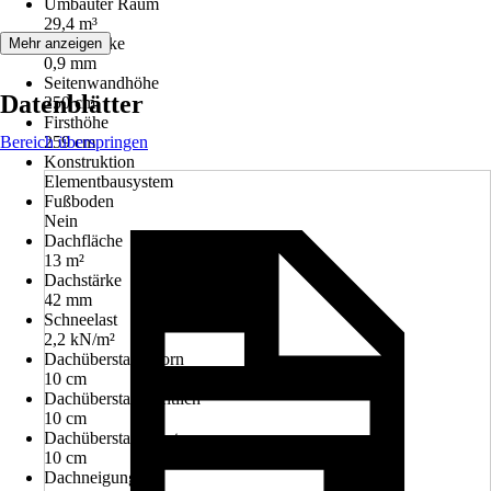
Umbauter Raum
29,4 m³
Wandstärke
Mehr anzeigen
0,9 mm
Seitenwandhöhe
Datenblätter
250 cm
Firsthöhe
Bereich überspringen
259 cm
Konstruktion
Elementbausystem
Fußboden
Nein
Dachfläche
13 m²
Dachstärke
42 mm
Schneelast
2,2 kN/m²
Dachüberstand vorn
10 cm
Dachüberstand seitlich
10 cm
Dachüberstand hinten
10 cm
Dachneigung