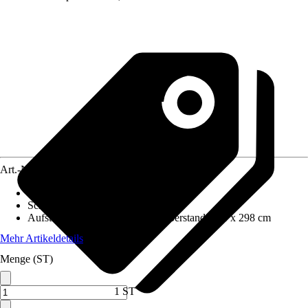
Art.-Nr.
10346061
Wandstärke
:
0,9 mm
Schneelast
:
2,2 kN/m²
Aufstellmaße B x T ohne Dachüberstand
:
388 x 298 cm
Mehr Artikeldetails
Menge (ST)
1 ST