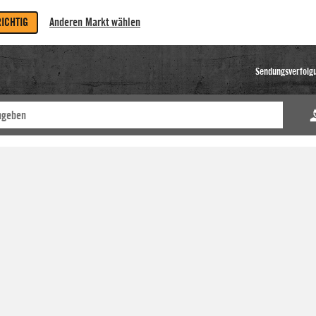
RICHTIG
Anderen Markt wählen
Sendungsverfolg