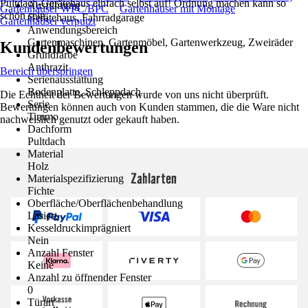
Pultdach-Gerätehaus einfach selbst auf! Ordnung machen kann so
Ausführung
Gartenhäuser WPC/BPC
Gartenhäuser mit Montage
schön sein.
Gerätehaus, Fahrradgarage
Gartenhäuser verputzt
Anwendungsbereich
Gartenmaschinen, Gartenmöbel, Gartenwerkzeug, Zweiräder
Kundenbewertungen
Grundfarbe
Anthrazit
Bereich überspringen
Serienausstattung
Bodenplatte, Schleppdach
Die Echtheit der Bewertungen wurde von uns nicht überprüft.
Serie
Bewertungen können auch von Kunden stammen, die die Ware nicht
Timmo
nachweislich genutzt oder gekauft haben.
Dachform
Pultdach
Material
Holz
Zahlarten
Materialspezifizierung
Fichte
Oberfläche/Oberflächenbehandlung
Lasiert
Kesseldruckimprägniert
Nein
Anzahl Fenster
Keine
Anzahl zu öffnender Fenster
0
Türart