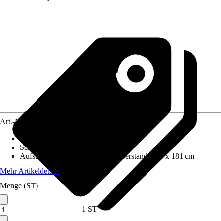
Art.-Nr.
12662682
Wandstärke
:
19 mm
Schneelast
:
0,85 kN/m²
Aufstellmaße B x T ohne Dachüberstand
:
386 x 181 cm
Mehr Artikeldetails
Menge (ST)
1 ST