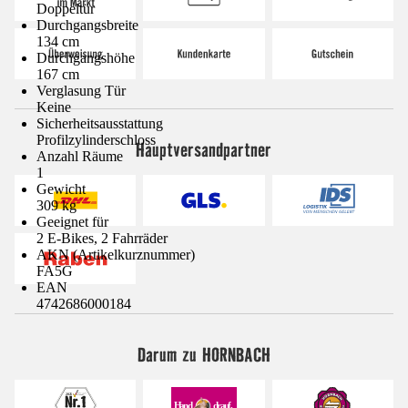
Doppeltür
Durchgangsbreite
134 cm
Durchgangshöhe
167 cm
Verglasung Tür
Keine
Sicherheitsausstattung
Profilzylinderschloss
Hauptversandpartner
Anzahl Räume
1
Gewicht
309 kg
Geeignet für
2 E-Bikes, 2 Fahrräder
AKN (Artikelkurznummer)
FA5G
EAN
4742686000184
Darum zu HORNBACH