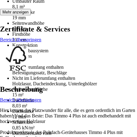
Umbauter Raum
8,1 m³
Wandstärke
Mehr anzeigen
19 mm
Seitenwandhöhe
Zertifikate & Services
168 cm
Firsthöhe
Bereich überspringen
211 cm
Konstruktion
Elementbausystem
Fußboden
Ja
Im Lieferumfang enthalten
Befestigungssatz, Beschläge
Nicht im Lieferumfang enthalten
Holzlasur, Dacheindeckung, Unterleghölzer
Beschreibung
Außenwandfläche
15 m²
Bereich überspringen
Dachfläche
8,03 m²
Hier kommt das Platzwunder für alle, die es gern ordentlich im Garten
Dachstärke
haben! Und das Beste: Das Timmo 4 Plus ist auch endbehandelt mit
12 mm
hochwertiger Holzlasur
Schneelast
0,85 kN/m²
Produktmerkmale des Pultdach-Gerätehauses Timmo 4 Plus mit
Dachüberstand vorn