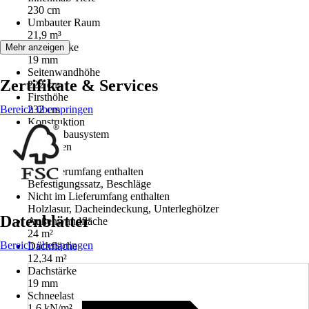
230 cm
Umbauter Raum
21,9 m³
Wandstärke
Mehr anzeigen
19 mm
Seitenwandhöhe
Zertifikate & Services
222 cm
Firsthöhe
Bereich überspringen
232 cm
Konstruktion
Elementbausystem
Fußboden
Ja
Im Lieferumfang enthalten
Befestigungssatz, Beschläge
Nicht im Lieferumfang enthalten
Holzlasur, Dacheindeckung, Unterleghölzer
Datenblätter
Außenwandfläche
24 m²
Bereich überspringen
Dachfläche
12,34 m²
Dachstärke
19 mm
Schneelast
1,6 kN/m²