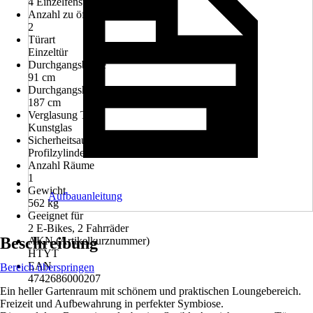
4 Einzelfenster
Anzahl zu öffnender Fenster
2
Türart
Einzeltür
Durchgangsbreite
91 cm
Durchgangshöhe
187 cm
Verglasung Tür
Kunstglas
Sicherheitsausstattung
Profilzylinderschloss
Anzahl Räume
1
Gewicht
Aufbauanleitung
562 kg
Geeignet für
2 E-Bikes, 2 Fahrräder
Beschreibung
AKN (Artikelkurznummer)
HTYT
EAN
Bereich überspringen
4742686000207
Ein heller Gartenraum mit schönem und praktischen Loungebereich.
Freizeit und Aufbewahrung in perfekter Symbiose.