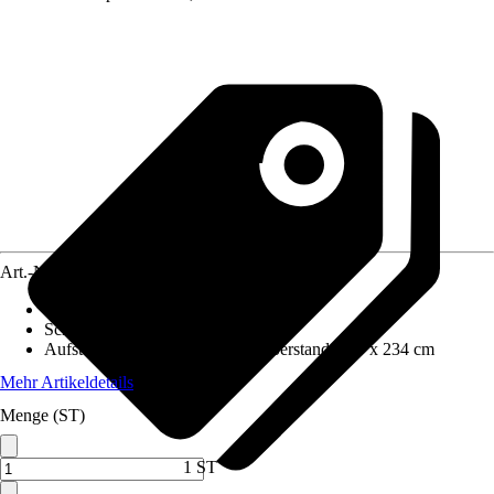
Art.-Nr.
12662683
Wandstärke
:
19 mm
Schneelast
:
1,6 kN/m²
Aufstellmaße B x T ohne Dachüberstand
:
449 x 234 cm
Mehr Artikeldetails
Menge (ST)
1 ST