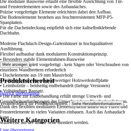
Die modulare Bauweise erlaubt eine flexible Ausrichtung von Tür-
und Fensterelementen sowie des Anbaudaches.
Präzise vorgefertigte Elemente erleichtern dabei den Aufbau.
Die Bodenelemente bestehen aus feuchteresistenten MFP-P5-
Spanplatten.
Für die Dacheindeckung empfiehlt sich eine kaltselbstklebende
Dachbahn.
Moderne Flachdach-Design-Gartenhäuser in hochqualitativer
Ausführung.
Flexibel aufbaubar dank modularem Konstruktionsprinzip.
• Besonders stabile Elementrahmen-Bauweise
• Alle Teile komplett vorgefertigt - kein Sägen oder Verschrauben von
Mehr anzeigen
einzelnen Wandbrettern erforderlich
• Dachelemente aus 19 mm Massivholz
Produktsicherheit
• Fußbodenelemente aus hochwertiger Holzwerkstoffplatte
• Leimholztür – beidseitig endbehandelt (farbige Versionen)
• Vollständiger Bausatz.
Bereich überspringen
• Die Farbe zur Endbehandlung erfüllt strenge Umwelt- und
Gesundheitsanforderungen des Umweltzeichens Nordischer Schwan.
Verantwortlich für Produktsicherheit:
.
Siehe Herstellerinformationen
Dank des flexiblen modularen Elementsystems lassen sich Türen und
Fensterelemente in vielen Varianten einbauen. Auch das Anbaudach
kann
Weitere Kategorien
wahlweise auf der linken Seite montiert werden.
Liste überspringen