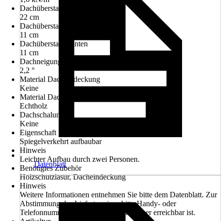
Dachüberstand vorn
22 cm
Dachüberstand seitlich
11 cm
Dachüberstand hinten
11 cm
Dachneigung
2,2 °
Material Dacheindeckung
Keine
Material Dach
Echtholz
Dachschalung
Keine
Eigenschaft
Spiegelverkehrt aufbaubar
Hinweis
Leichter Aufbau durch zwei Personen.
Datenblatt
Benötigtes Zubehör
Holzschutzlasur, Dacheindeckung
Hinweis
Weitere Informationen entnehmen Sie bitte dem Datenblatt. Zur
Abstimmung des Liefertermines bitte Handy- oder
Telefonnummer angeben, welche tagsüber erreichbar ist.