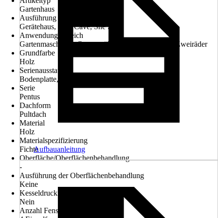
Artikeltyp
Gartenhaus
Ausführung
Gerätehaus, Man Cave, She Shed
Anwendungsbereich
Gartenmaschinen, Gartenmöbel, Gartenwerkzeug, Zweiräder
Grundfarbe
Holz
Serienausstattung
Bodenplatte, Fenster, Schleppdach
Serie
Pentus
Dachform
Pultdach
Material
Holz
Materialspezifizierung
Fichte
Aufbauanleitung
Oberfläche/Oberflächenbehandlung
-
Ausführung der Oberflächenbehandlung
Keine
Kesseldruckimprägniert
Nein
Anzahl Fenster