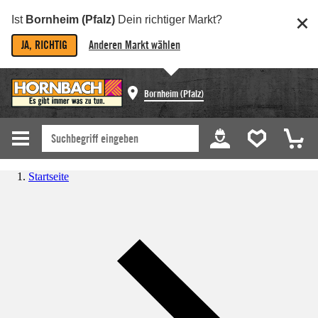
Ist
Bornheim (Pfalz)
Dein richtiger Markt?
JA, RICHTIG
Anderen Markt wählen
Bornheim (Pfalz)
Startseite