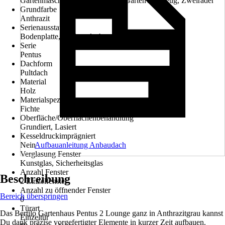
Gartenmaschinen, Gartenmöbel, Gartenwerkzeug, Zweiräder
Grundfarbe
Anthrazit
Serienausstattung
Bodenplatte, Schleppdach
Serie
Pentus
Dachform
Pultdach
Material
Holz
Materialspezifizierung
Fichte
Oberfläche/Oberflächenbehandlung
Grundiert, Lasiert
Kesseldruckimprägniert
Nein
Aufbauanleitung Anbaudach
Verglasung Fenster
Kunstglas, Sicherheitsglas
Anzahl Fenster
Beschreibung
2 Einzelfenster
Anzahl zu öffnender Fenster
Bereich überspringen
0
Türart
Das Bertilo Gartenhaus Pentus 2 Lounge ganz in Anthrazitgrau kannst
Einzeltür
Du dank präzise vorgefertigter Elemente in kurzer Zeit aufbauen.