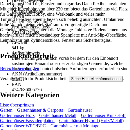
Durchgangsbreite
Dabei kannst Du Tür, Fenster und sogar das Dach flexibel ausrichten.
91 cm
Mit einer Innenhöhe von über 220 cm bietet das Gartenhaus viel Platz
Durchgangshöhe
für Gartengeräte, Hobby, eine Werkbank und vieles mehr.
187 cm
Tür und Fensterelemente lassen sich beliebig ausrichten. Umlaufend
Sicherheitsausstattung
hohe Wände bieten viel Stauraum. Vorgefertigte Dach- und
Profilzylinderschloss
Giebelelemente erleichtern die Montage. Inklusive Bodenelement aus
Anzahl Räume
hochwertiger feuchtebeständiger Spanplatte mit Anti-Slip-Oberfläche.
1
Leimholztür mit Zylinderschloss. Fenster aus Sicherheitsglas.
Gewicht
541 kg
Aufbauhinweis
Produktsicherheit
Bitte erkundigen Sie sich vorab bei dem für den Einbauort
zuständigen Bauamt oder der zuständigen Gemeinde, welche
Bereich überspringen
einzuhaltenden bautechnischen Anforderungen erforderlich sind.
AKN (Artikelkurznummer)
Verantwortlich für Produktsicherheit:
.
Siehe Herstellerinformationen
MMTJ
EAN
4742686005776
Weitere Kategorien
Liste überspringen
Garten
Gartenhäuser & Carports
Gartenhäuser
Gartenhäuser Holz
Gartenhäuser Metall
Gartenhäuser Kunststoff
Gartenhäuser Fassadenplatten
Gartenhäuser Hybrid (Holz/Metall)
Gartenhäuser WPC/BPC
Gartenhäuser mit Montage