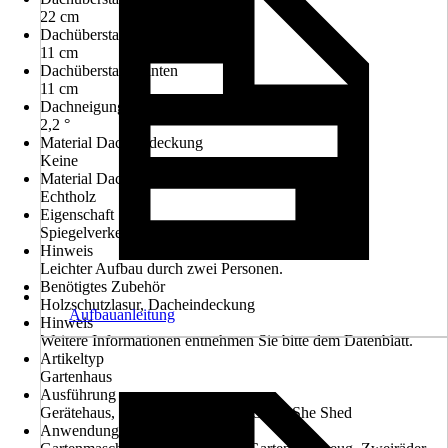
22 cm
Dachüberstand seitlich
11 cm
Dachüberstand hinten
11 cm
Dachneigung
2,2 °
Material Dacheindeckung
Keine
Material Dach
Echtholz
Eigenschaft
Spiegelverkehrt aufbaubar
Hinweis
Leichter Aufbau durch zwei Personen.
Benötigtes Zubehör
Holzschutzlasur, Dacheindeckung
Aufbauanleitung
Hinweis
Weitere Informationen entnehmen Sie bitte dem Datenblatt.
Artikeltyp
Gartenhaus
Ausführung
Gerätehaus, Fahrradgarage, Man Cave, She Shed
Anwendungsbereich