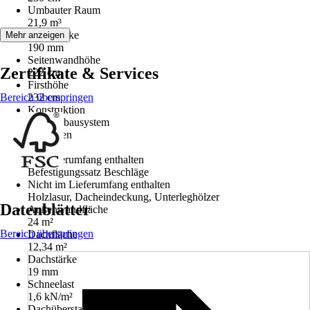
Umbauter Raum
21,9 m³
Wandstärke
Mehr anzeigen
190 mm
Seitenwandhöhe
Zertifikate & Services
222 cm
Firsthöhe
Bereich überspringen
232 cm
Konstruktion
Elementbausystem
Fußboden
Ja
Im Lieferumfang enthalten
Befestigungssatz Beschläge
Nicht im Lieferumfang enthalten
Holzlasur, Dacheindeckung, Unterleghölzer
Datenblätter
Außenwandfläche
24 m²
Bereich überspringen
Dachfläche
12,34 m²
Dachstärke
19 mm
Schneelast
1,6 kN/m²
Dachüberstand vorn