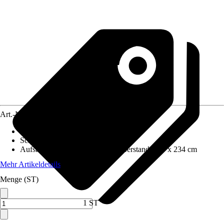
Art.-Nr.
12311160
Wandstärke
:
190 mm
Schneelast
:
1,6 kN/m²
Aufstellmaße B x T ohne Dachüberstand
:
449 x 234 cm
Mehr Artikeldetails
Menge (ST)
1 ST