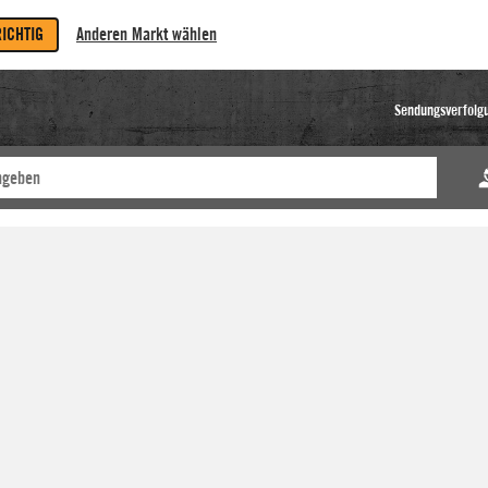
RICHTIG
Anderen Markt wählen
Sendungsverfolg