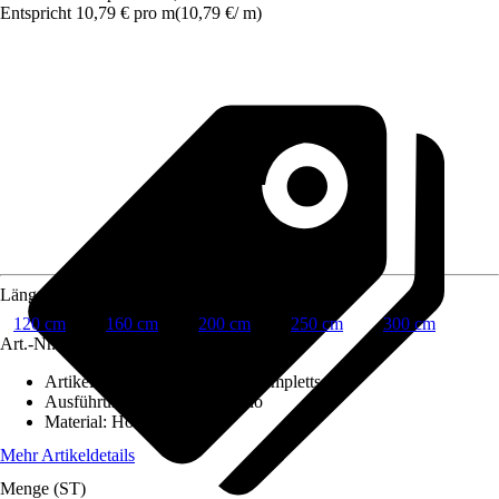
Entspricht 10,79 € pro m
(
10,79 €
/
m
)
Länge Stange
120 cm
160 cm
200 cm
250 cm
300 cm
Art.-Nr.
437092
Artikeltyp
:
Gardinenstangen Komplettset
Ausführung Endstück
:
Lugano
Material
:
Holz
Mehr Artikeldetails
Menge (ST)