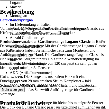
Lugano
Material
Beschreibung
Holz
Montageart
Bereich überspringen
Wandmontage
Im Lieferumfang enthalten
Vorhang auf: Mit der rustikalen Gardinenstange Lugano Classic aus
1 Stange, 2 Träger, 2 Endstücke, Gardinenringe mit
Kiefernholz werden Ihre Fenster zum Hingucker.
Faltenlegehaken, Befestigungsmaterial
Anzahl Gardinenringe
Produktmerkmale der Gardinenstange Lugano Classic in Kiefer
12 Stück
Darum sollten Sie zugreifen: Mit der Gardinenstange Lugano Classic
Anwendungsbereich
aus Kiefernholz haben Sie sämtliche Teile zum Montieren und
Fenster
Aufhängen gleich zur Hand. Die Gardinenstange Lugano Classic ist
Einsatzbereich
eine klassische Stilgarnitur aus Holz für die Wandbefestigung im
Innen
Innenbereich. Mit einer Länge von 120 cm passt sie sehr gut an
Herstellerartikelnummer
kleinere und mittelgroße Fenster.
5600
AKN (Artikelkurznummer)
Gut zu wissen: Die Stange aus rustikalem Holz mit einem
37CA
Durchmesser von 28 mm erhalten Sie im Kompletset – inkl.
EAN
Schrauben, Dübeln, Faltenlegehaken, Trägern und Endstücken.
2000437092003, 4003018056003
Außerdem enthält das Set zwölf Aufhängeringe für Gardinen und
Mehr anzeigen
Vorhänge.
Produktsicherheit
Festgenagelt: Die Gardinenstange für kleine bis mittelgroße Fenster.
Die Optik der Lugano Classic passt ausgezeichnet zum Landhausstil.