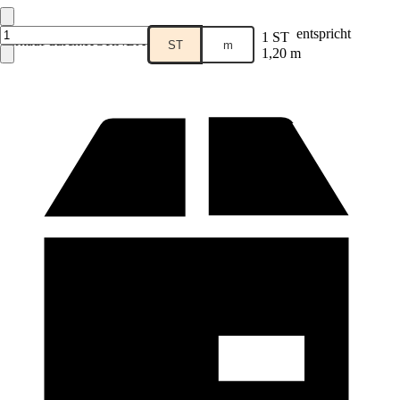
entspricht
1 ST
Verkauf durch:
HORNBACH
ST
m
1,20 m