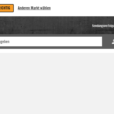
RICHTIG
Anderen Markt wählen
Sendungsverfolg