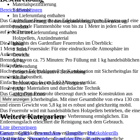
Materialspezifizierung
Bereich überspringen
Edelstahl
Im Lieferumfang enthalten
Das Gardenflare Feuerrohr aus Edelstahl bringt pure Eleganz und eine
Aufbauanleitung, Bedienungsanleitung, Aufbauwerkzeug,
atemberaubende Flammenhöhe von bis zu 1 Meter in jeden Garten und
Produkt
auf jede Terrasse.
Nicht im Lieferumfang enthalten
Holzpellets, Anzündmaterial
Die Highlights des Gardenflare Feuerrohrs im Überblick:
Inhalt
1 Meter hohe Feuersäule: Für eine eindrucksvolle Atmosphäre im
1 Stück
Außenbereich.
Gewicht
Brenndauer von ca. 75 Minuten: Pro Füllung mit 1 kg handelsüblichen
5,7 kg
Holzpellets.
Anwendung
Hochwertiges Edelstahlgestell: In Kombination mit Sicherheitsglas für
Beleuchten, Dekorative Beleuchtung
maximale Robustheit.
Räume
Einfache Montage: In nur 5-10 Minuten startklar.
Terrasse, Garten, Outdoor, Vorgarten
Hochwertige Materialien und durchdachte Technik
EAN
Das Gardenflare Feuerrohr überzeugt durch seine Konstruktion aus
4262479840006
Edelstahl und Sicherheitsglas. Mit einer Gesamthöhe von etwa 130 cm
Mehr anzeigen
und einem Gewicht von 5,8 kg ist es robust und gleichzeitig mobil.
Das Feuerrohr wird mit handelsüblichen Holzpellets betrieben, die eine
Weitere Kategorien
saubere, effiziente und raucharme Verbrennung ermöglichen. Ein
Entleerungsfach erleichtert die Reinigung nach dem Gebrauch.
Liste überspringen
Einsatzmöglichkeiten und Anwendungsbereiche
Garten
Grills
Feuerschalen
Gasgrills
Holzkohlegrills
Ideal für laue Sommerabende auf der Terrasse oder winterliche
Elektrogrills
Pizzaöfen
Campinggrills
Planchagrills