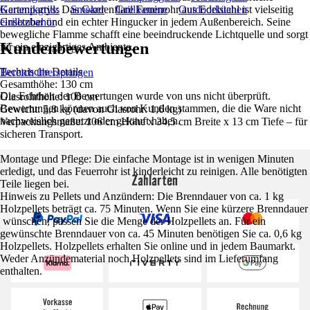
Gartenpartys: Das Gardenflare Feuerrohr aus Edelstahl ist vielseitig
Keramikgrills
Smoker
Grillkamine
Outdoorküchen
einsetzbar und ein echter Hingucker in jedem Außenbereich. Seine
Grillzubehör
bewegliche Flamme schafft eine beeindruckende Lichtquelle und sorgt
Kundenbewertungen
für ein einzigartiges Ambiente.
Technische Details
Bereich überspringen
Gesamthöhe: 130 cm
Die Echtheit der Bewertungen wurde von uns nicht überprüft.
Glasrohrhöhe: 100 cm
Bewertungen können auch von Kunden stammen, die die Ware nicht
Gewicht: 5,8 kg (davon Glasrohr: 1,6 kg)
nachweislich genutzt oder gekauft haben.
Verpackungsmaße: 106 cm Höhe x 34,5 cm Breite x 13 cm Tiefe – für
sicheren Transport.
Montage und Pflege: Die einfache Montage ist in wenigen Minuten
erledigt, und das Feuerrohr ist kinderleicht zu reinigen. Alle benötigten
Zahlarten
Teile liegen bei.
Hinweis zu Pellets und Anzündern: Die Brenndauer von ca. 1 kg
Holzpellets beträgt ca. 75 Minuten. Wenn Sie eine kürzere Brenndauer
wünschen, passen Sie die Menge der Holzpellets an. Für ein
gewünschte Brenndauer von ca. 45 Minuten benötigen Sie ca. 0,6 kg
Holzpellets. Holzpellets erhalten Sie online und in jedem Baumarkt.
Weder Anzündematerial noch Holzpellets sind im Lieferumfang
enthalten.