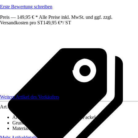
Erste Bewertung schreiben
Preis — 149,95 € * Alle Preise inkl. MwSt. und ggf. zzgl.
Versandkosten pro ST
149,95 €
*
/
ST
Weitere Artikel des Verkäufers
Art.-Nr.
12503617
Artikeltyp
:
Feuerkorb, Feuerschale, Fackel
Grundfarbe
:
Silber
Material
:
Edelstahl
Mehr Artikeldetails