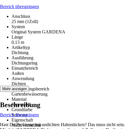
Bereich überspringen
Anschluss
25 mm (1Zoll)
System
Original System GARDENA
Länge
0,13 m
Artikeltyp
Dichtung
Ausführung
Dichtungsring
Einsatzbereich
Außen
Anwendung
Dichten
Anwendungsbereich
Mehr anzeigen
Gartenbewässerung
Material
Beschreibung
Kunststoff
Grundfarbe
Bereich überspringen
Schwarz
Eigenschaft
Hast Du Probleme mit undichten Hahnstücken? Das muss nicht sein.
Nicht verstellbar