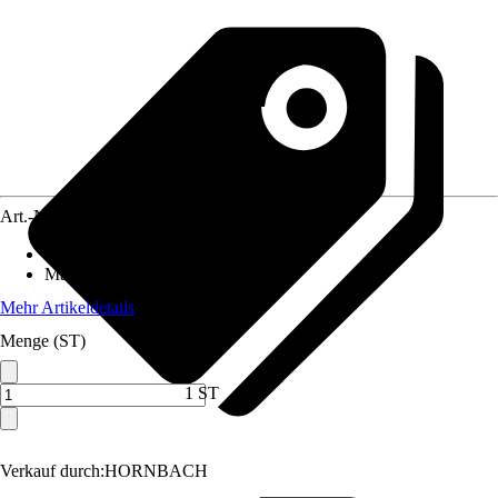
Art.-Nr.
1620844
Anschluss
:
25 mm (1Zoll)
Material
:
Kunststoff
Mehr Artikeldetails
Menge (ST)
1 ST
Verkauf durch:
HORNBACH