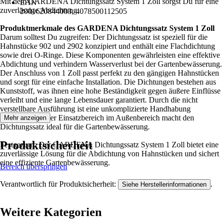
Mit dem GARDENA Dichtungssatz System 1 Zoll sorgst Du für eine
EAN
zuverlässige Abdichtung.
2001620844003, 4078500112505
Produktmerkmale des GARDENA Dichtungssatz System 1 Zoll
Darum solltest Du zugreifen: Der Dichtungssatz ist speziell für die
Hahnstücke 902 und 2902 konzipiert und enthält eine Flachdichtung
sowie drei O-Ringe. Diese Komponenten gewährleisten eine effektive
Abdichtung und verhindern Wasserverlust bei der Gartenbewässerung.
Der Anschluss von 1 Zoll passt perfekt zu den gängigen Hahnstücken
und sorgt für eine einfache Installation. Die Dichtungen bestehen aus
Kunststoff, was ihnen eine hohe Beständigkeit gegen äußere Einflüsse
verleiht und eine lange Lebensdauer garantiert. Durch die nicht
verstellbare Ausführung ist eine unkomplizierte Handhabung
sichergestellt. Der Einsatzbereich im Außenbereich macht den
Mehr anzeigen
Dichtungssatz ideal für die Gartenbewässerung.
Produktsicherheit
Festgezurrt: Der GARDENA Dichtungssatz System 1 Zoll bietet eine
zuverlässige Lösung für die Abdichtung von Hahnstücken und sichert
eine effiziente Gartenbewässerung.
Bereich überspringen
Verantwortlich für Produktsicherheit:
.
Siehe Herstellerinformationen
Weitere Kategorien