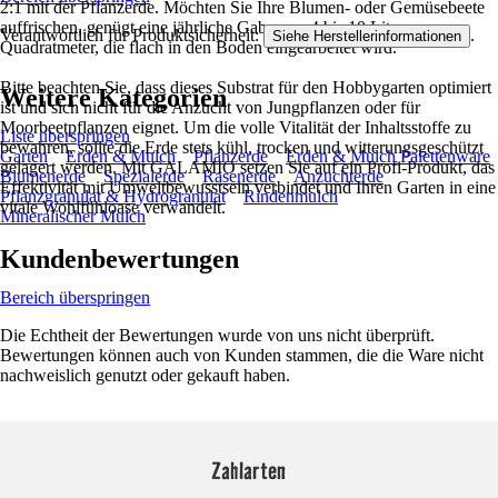
2:1 mit der Pflanzerde. Möchten Sie Ihre Blumen- oder Gemüsebeete
auffrischen, genügt eine jährliche Gabe von 4 bis 10 Litern pro
Verantwortlich für Produktsicherheit:
.
Siehe Herstellerinformationen
Quadratmeter, die flach in den Boden eingearbeitet wird.
Bitte beachten Sie, dass dieses Substrat für den Hobbygarten optimiert
Weitere Kategorien
ist und sich nicht für die Anzucht von Jungpflanzen oder für
Moorbeetpflanzen eignet. Um die volle Vitalität der Inhaltsstoffe zu
Liste überspringen
bewahren, sollte die Erde stets kühl, trocken und witterungsgeschützt
Garten
Erden & Mulch
Pflanzerde
Erden & Mulch Palettenware
gelagert werden. Mit GALAMIO setzen Sie auf ein Profi-Produkt, das
Blumenerde
Spezialerde
Rasenerde
Anzuchterde
Effektivität mit Umweltbewusstsein verbindet und Ihren Garten in eine
Pflanzgranulat & Hydrogranulat
Rindenmulch
vitale Wohlfühloase verwandelt.
Mineralischer Mulch
Kundenbewertungen
Bereich überspringen
Die Echtheit der Bewertungen wurde von uns nicht überprüft.
Bewertungen können auch von Kunden stammen, die die Ware nicht
nachweislich genutzt oder gekauft haben.
Zahlarten