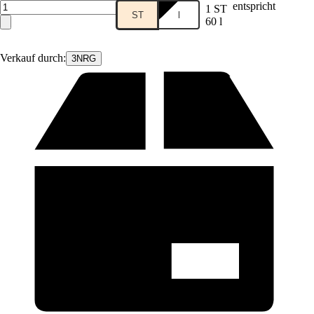
entspricht
1 ST
ST
l
60 l
Verkauf durch:
3NRG