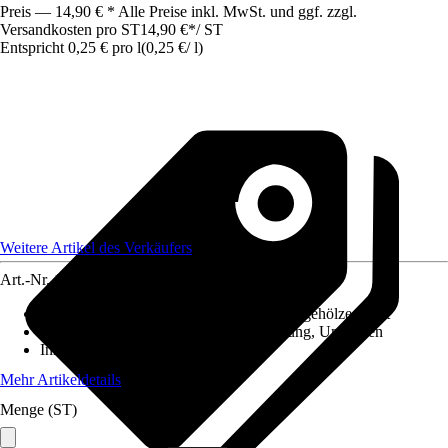
Preis — 14,90 € * Alle Preise inkl. MwSt. und ggf. zzgl.
Versandkosten pro ST
14,90 €
*
/
ST
Entspricht 0,25 € pro l
(
0,25 €
/
l
)
Weitere Artikel des Verkäufers
Art.-Nr.
12754508
Geeignet für
:
Ziergräser, Sträucher, Nadelgehölze, Obst
Anwendung
:
Kübel- und Trogbepflanzung, Umtopfen
Inhalt
:
60 l
Mehr Artikeldetails
Menge (ST)