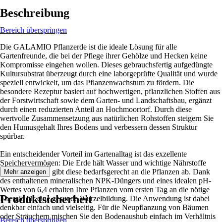
Beschreibung
Bereich überspringen
Die GALAMIO Pflanzerde ist die ideale Lösung für alle
Gartenfreunde, die bei der Pflege ihrer Gehölze und Hecken keine
Kompromisse eingehen wollen. Dieses gebrauchsfertig aufgedüngte
Kultursubstrat überzeugt durch eine laborgeprüfte Qualität und wurde
speziell entwickelt, um das Pflanzenwachstum zu fördern. Die
besondere Rezeptur basiert auf hochwertigen, pflanzlichen Stoffen aus
der Forstwirtschaft sowie dem Garten- und Landschaftsbau, ergänzt
durch einen reduzierten Anteil an Hochmoortorf. Durch diese
wertvolle Zusammensetzung aus natürlichen Rohstoffen steigern Sie
den Humusgehalt Ihres Bodens und verbessern dessen Struktur
spürbar.
Ein entscheidender Vorteil im Gartenalltag ist das exzellente
Speichervermögen: Die Erde hält Wasser und wichtige Nährstoffe
optimal fest und gibt diese bedarfsgerecht an die Pflanzen ab. Dank
Mehr anzeigen
des enthaltenen mineralischen NPK-Düngers und eines idealen pH-
Wertes von 6,4 erhalten Ihre Pflanzen vom ersten Tag an die nötige
Produktsicherheit
Energie für eine gesunde Wurzelbildung. Die Anwendung ist dabei
denkbar einfach und vielseitig. Für die Neupflanzung von Bäumen
oder Sträuchern mischen Sie den Bodenaushub einfach im Verhältnis
Bereich überspringen