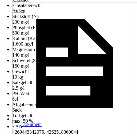
Einsatzbereich
Außen
Stickstoff (N)
200 mg/l
Phosphat (P2O5)
500 mg/l
Kalium (K2O)
1.600 mg/l
Magnesium (Mg)
140 mg/l
Schwefel (S)
150 mg/l
Gewicht
19 kg
Salzgehalt
2,5 g/l
PH-Wert
6,4
Abgabeeinheit
Sack
Torfgehalt
max. 50 %
Dokument
EAN
4260443342075, 4262518060044