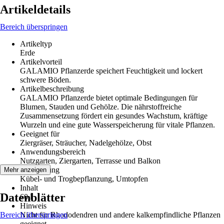
Artikeldetails
Bereich überspringen
Artikeltyp
Erde
Artikelvorteil
GALAMIO Pflanzerde speichert Feuchtigkeit und lockert
schwere Böden.
Artikelbeschreibung
GALAMIO Pflanzerde bietet optimale Bedingungen für
Blumen, Stauden und Gehölze. Die nährstoffreiche
Zusammensetzung fördert ein gesundes Wachstum, kräftige
Wurzeln und eine gute Wasserspeicherung für vitale Pflanzen.
Geeignet für
Ziergräser, Sträucher, Nadelgehölze, Obst
Anwendungsbereich
Nutzgarten, Ziergarten, Terrasse und Balkon
Anwendung
Mehr anzeigen
Kübel- und Trogbepflanzung, Umtopfen
Inhalt
Datenblätter
60 l
Hinweis
Bereich überspringen
Nicht für Rhododendren und andere kalkempfindliche Pflanzen
geeignet.