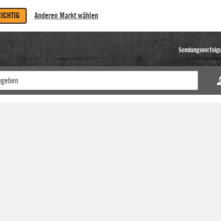
RICHTIG
Anderen Markt wählen
Sendungsverfolg