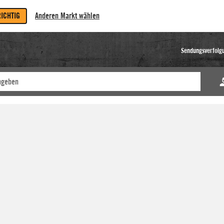
RICHTIG
Anderen Markt wählen
Sendungsverfolg