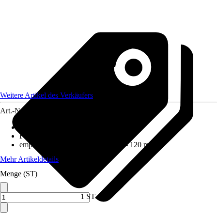
Weitere Artikel des Verkäufers
Art.-Nr.
12518335
Ausführung
:
Steinsäule
Form
:
Eckig
empfohlene Steinkörnung
:
80 mm - 120 mm
Mehr Artikeldetails
Menge (ST)
1 ST