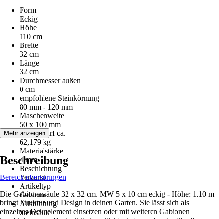
Form
Eckig
Höhe
110 cm
Breite
32 cm
Länge
32 cm
Durchmesser außen
0 cm
empfohlene Steinkörnung
80 mm - 120 mm
Maschenweite
50 x 100 mm
Steinbedarf ca.
Mehr anzeigen
62,179 kg
Materialstärke
Beschreibung
4 mm
Beschichtung
Bereich überspringen
Verzinkt
Artikeltyp
Die Gabionensäule 32 x 32 cm, MW 5 x 10 cm eckig - Höhe: 1,10 m
Gabione
bringt Struktur und Design in deinen Garten. Sie lässt sich als
Ausführung
einzelnes Dekoelement einsetzen oder mit weiteren Gabionen
Steinsäule