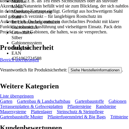
kombinieren – z. B. als Teil eines Sichtschutzes oder als stilvoller
Material
Akzent. Mit Naturstein befüllt wird sie zum Blickfang, der sich nahtlos
Metall
in dein Outdoor-Konzept einfügt. Gefertigt aus hochwertigem Stahl
Materialspezifizierung
und galvanisch verzinkt – für langlebigen Rostschutz im
Stahl
Außenbereich. Du bekommst ein durchdachtes Produkt mit klarer
Im Lieferumfang enthalten
Funktion, robuster Ausführung und vielseitigem Einsatz. Pack dein
Gabionensäule
Projekt an – mit Gabionen, die halten, was sie versprechen.
Grundfarbe
Silber
Gabionensystem
Produktsicherheit
Fertigkorb
EAN
4251062724588
Bereich überspringen
Verantwortlich für Produktsicherheit:
.
Siehe Herstellerinformationen
Weitere Kategorien
Liste überspringen
Garten
Gartenbau & Landschaftsbau
Gartenbaustoffe
Gabionen
Terrassenplatten & Gehwegplatten
Pflastersteine
Randsteine
Mauersysteme
Plattenlager
Steinschutz & Steinpflege
Gartenbaustoffe Muster
Pflasterfugenmörtel & Big Bags
Trittsteine
Kundenbewertungen