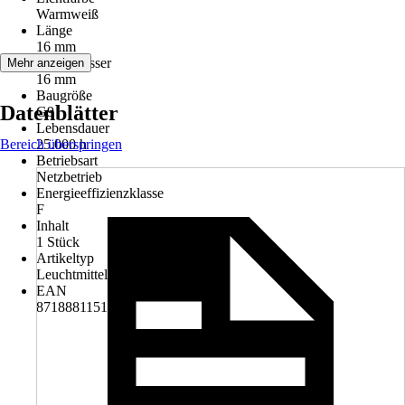
Warmweiß
Länge
16 mm
Durchmesser
Mehr anzeigen
16 mm
Baugröße
Datenblätter
G9
Lebensdauer
Bereich überspringen
25.000 h
Betriebsart
Netzbetrieb
Energieeffizienzklasse
F
Inhalt
1 Stück
Artikeltyp
Leuchtmittel
EAN
8718881151699