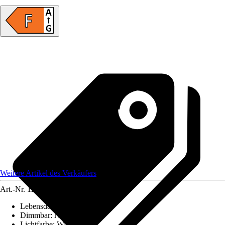
Weitere Artikel des Verkäufers
Art.-Nr.
12174476
Lebensdauer
:
25.000 h
Dimmbar
:
Nein
Lichtfarbe
:
Warmweiß