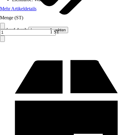
Mehr Artikeldetails
Menge (ST)
Verkauf durch:
Lampenundleuchten
1 ST