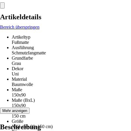
Artikeldetails
Bereich überspringen
Artikeltyp
Fußmatte
Ausführung
Schmutzfangmatte
Grundfarbe
Grau
Dekor
Uni
Material
Baumwolle
Maße
150x90
Maße (BxL)
150x90
Höhe
Mehr anzeigen
150 cm
Größe
Beschreibung
XXL (bis 90x150 cm)