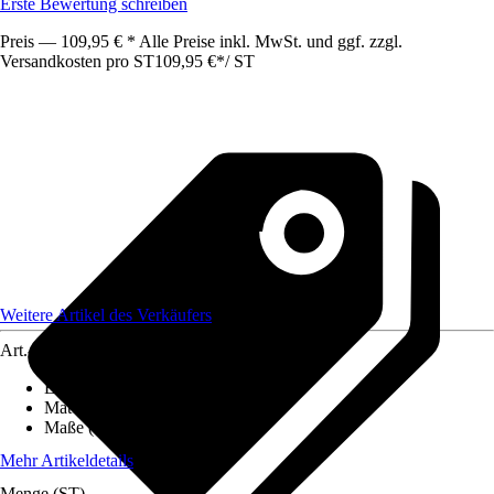
Erste Bewertung schreiben
Preis — 109,95 € * Alle Preise inkl. MwSt. und ggf. zzgl.
Versandkosten pro ST
109,95 €
*
/
ST
Weitere Artikel des Verkäufers
Art.-Nr.
12708210
Einsatzbereich
:
Innen
Material
:
Baumwolle
Maße (BxL)
:
150x90
Mehr Artikeldetails
Menge (ST)