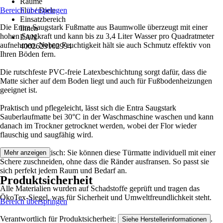
Räume
Bereich überspringen
Flur / Diele
Einsatzbereich
Die Entra Saugstark Fußmatte aus Baumwolle überzeugt mit einer
Innen
hohen Saugkraft und kann bis zu 3,4 Liter Wasser pro Quadratmeter
EAN
aufnehmen. Neben Feuchtigkeit hält sie auch Schmutz effektiv von
4002629102994
Ihren Böden fern.
Die rutschfeste PVC-freie Latexbeschichtung sorgt dafür, dass die
Matte sicher auf dem Boden liegt und auch für Fußbodenheizungen
geeignet ist.
Praktisch und pflegeleicht, lässt sich die Entra Saugstark
Sauberlaufmatte bei 30°C in der Waschmaschine waschen und kann
danach im Trockner getrocknet werden, wobei der Flor wieder
flauschig und saugfähig wird.
Besonders praktisch: Sie können diese Türmatte individuell mit einer
Mehr anzeigen
Schere zuschneiden, ohne dass die Ränder ausfransen. So passt sie
sich perfekt jedem Raum und Bedarf an.
Produktsicherheit
Alle Materialien wurden auf Schadstoffe geprüft und tragen das
ÖkoTex-Siegel, was für Sicherheit und Umweltfreundlichkeit steht.
Bereich überspringen
Verantwortlich für Produktsicherheit:
.
Siehe Herstellerinformationen