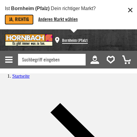
Ist
Bornheim (Pfalz)
Dein richtiger Markt?
JA, RICHTIG
Anderen Markt wählen
Bornheim (Pfalz)
Startseite