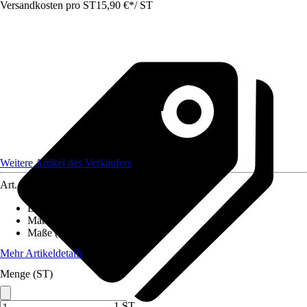
Versandkosten pro ST
15,90 €
*
/
ST
Weitere Artikel des Verkäufers
Art.-Nr.
12579095
Einsatzbereich
:
Innen
Material
:
Polypropylen (PP)
Maße (BxL)
:
60x40
Mehr Artikeldetails
Menge (ST)
1 ST