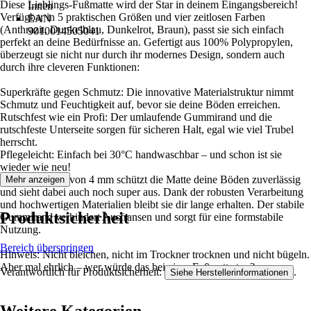
Diese Lieblings-Fußmatte wird der Star in deinem Eingangsbereich!
Innen
Verfügbar in 5 praktischen Größen und vier zeitlosen Farben
EAN
(Anthrazit, Dunkelblau, Dunkelrot, Braun), passt sie sich einfach
9010014505041
perfekt an deine Bedürfnisse an. Gefertigt aus 100% Polypropylen,
überzeugt sie nicht nur durch ihr modernes Design, sondern auch
durch ihre cleveren Funktionen:
Superkräfte gegen Schmutz: Die innovative Materialstruktur nimmt
Schmutz und Feuchtigkeit auf, bevor sie deine Böden erreichen.
Rutschfest wie ein Profi: Der umlaufende Gummirand und die
rutschfeste Unterseite sorgen für sicheren Halt, egal wie viel Trubel
herrscht.
Pflegeleicht: Einfach bei 30°C handwaschbar – und schon ist sie
wieder wie neu!
Mit einer Höhe von 4 mm schützt die Matte deine Böden zuverlässig
Mehr anzeigen
und sieht dabei auch noch super aus. Dank der robusten Verarbeitung
und hochwertigen Materialien bleibt sie dir lange erhalten. Der stabile
Produktsicherheit
Gummirand verhindert Ausfransen und sorgt für eine formstabile
Nutzung.
Bereich überspringen
Hinweis: Nicht bleichen, nicht im Trockner trocknen und nicht bügeln.
Aber mal ehrlich – wer würde das bei einer Fußmatte tun?
Verantwortlich für Produktsicherheit:
.
Siehe Herstellerinformationen
Weitere Kategorien