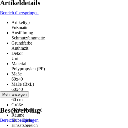
Artikeldetails
Bereich überspringen
Artikeltyp
Fußmatte
Ausführung
Schmutzfangmatte
Grundfarbe
Anthrazit
Dekor
Uni
Material
Polypropylen (PP)
Maße
60x40
Maße (BxL)
60x40
Höhe
Mehr anzeigen
60 cm
Größe
Beschreibung
S (bis 40x60 cm)
Räume
Bereich überspringen
Flur / Diele
Einsatzbereich