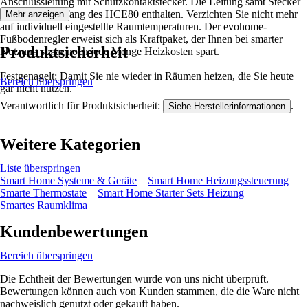
Anschlussleitung mit Schutzkontaktstecker. Die Leitung samt Stecker
ist im Lieferumfang des HCE80 enthalten. Verzichten Sie nicht mehr
Mehr anzeigen
auf individuell eingestellte Raumtemperaturen. Der evohome-
Fußbodenregler erweist sich als Kraftpaket, der Ihnen bei smarter
Produktsicherheit
Nutzung sogar noch jede Menge Heizkosten spart.
Festgenagelt: Damit Sie nie wieder in Räumen heizen, die Sie heute
Bereich überspringen
gar nicht nutzen.
Verantwortlich für Produktsicherheit:
.
Siehe Herstellerinformationen
Weitere Kategorien
Liste überspringen
Smart Home Systeme & Geräte
Smart Home Heizungssteuerung
Smarte Thermostate
Smart Home Starter Sets Heizung
Smartes Raumklima
Kundenbewertungen
Bereich überspringen
Die Echtheit der Bewertungen wurde von uns nicht überprüft.
Bewertungen können auch von Kunden stammen, die die Ware nicht
nachweislich genutzt oder gekauft haben.