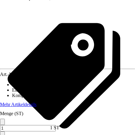
Art.-Nr.
5654737
Artikeltyp
:
Steuerung
Einsatzbereich
:
Innen
Kompatibilität
:
-
Mehr Artikeldetails
Menge (ST)
1 ST