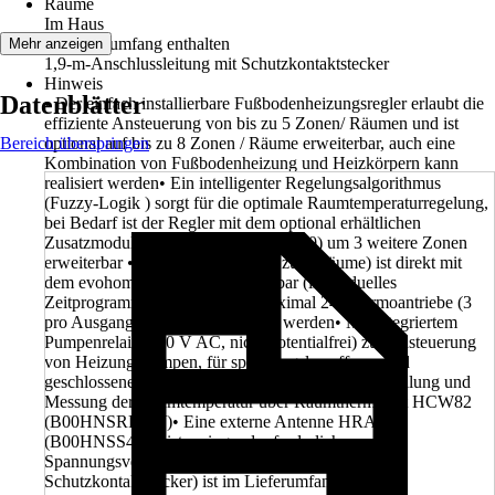
Räume
Im Haus
Im Lieferumfang enthalten
Mehr anzeigen
1,9-m-Anschlussleitung mit Schutzkontaktstecker
Hinweis
Datenblätter
• Der einfach installierbare Fußbodenheizungsregler erlaubt die
effiziente Ansteuerung von bis zu 5 Zonen/ Räumen und ist
Bereich überspringen
optional auf bis zu 8 Zonen / Räume erweiterbar, auch eine
Kombination von Fußbodenheizung und Heizkörpern kann
realisiert werden• Ein intelligenter Regelungsalgorithmus
(Fuzzy-Logik ) sorgt für die optimale Raumtemperaturregelung,
bei Bedarf ist der Regler mit dem optional erhältlichen
Zusatzmodul HCS80 (B00HNSQVK0) um 3 weitere Zonen
erweiterbar • Jede Regelzone (bis zu 8 Räume) ist direkt mit
dem evohome Bediengerät steuerbar (individuelles
Zeitprogramm für jede Zone), maximal 24 Thermoantriebe (3
pro Ausgang) können angesteuert werden• Mit integriertem
Pumpenrelais (230 V AC, nicht potentialfrei) zur Ansteuerung
von Heizungspumpen, für spannungslos offene- und
geschlossene Thermoantrieben, Raumsollwerteinstellung und
Messung der Raumtemperatur über Raumthermostat HCW82
(B00HNSRRLW)• Eine externe Antenne HRA80
(B00HNSS4Y6) ist zwingend erforderlich,
Spannungsversorgung (1,9-m-Anschlussleitung mit
Schutzkontaktstecker) ist im Lieferumfang enthalten