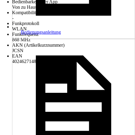
Bedienbarkeit über App
Von zu Hause und unterwegs
Kompatibilität
-
Funkprotokoll
WLAN
Bedienungsanleitung
Funkfrequenz
868 MHz
AKN (Artikelkurznummer)
JCSN
EAN
4024627148538