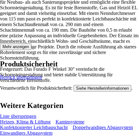
für Neubau- als auch Sanierungsprojekte und ermöglicht eine flexible
Schornsteingestaltung. Es ist für feste Brennstoffe, Gas und Heizöl EL
geeignet und damit vielseitig einsetzbar. Mit einem Nenndurchmesser
von 115 mm passt es perfekt in konfektionierte Leichtbauschächte mit
einem Schachtaußenmaß von ca. 290 mm und einem
Schachtinnenmaß von ca. 190 mm. Die Bauhöhe von 0,5 m erlaubt
eine präzise Anpassung an individuelle Gegebenheiten. Der Einsatz im
Innenbereich, einschließlich Wohn- und Geschäftsräume, macht es
ideal für vielfältige Projekte. Durch die robuste Ausführung als starres
Mehr anzeigen
Rohrelement sorgt es für eine zuverlässige und sichere
Schornsteinführung.
Produktsicherheit
Festgezurrt: Das Furado F Winkel 30° vereinfacht die
Schornsteingestaltung und bietet stabile Unterstützung für
Bereich überspringen
verschiedene Brennstoffe.
Verantwortlich für Produktsicherheit:
.
Siehe Herstellerinformationen
Weitere Kategorien
Liste überspringen
Heizen, Klima & Lüftung
Kaminsysteme
Konfektionierter Leichtbauschacht
Doppelwandiges Abgassystem
Einwandiges Abgassystem