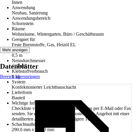
Innen
Anwendung
Neubau, Sanierung
Anwendungsbereich
Schornstein
Räume
Wohnräume, Wintergarten, Büro / Geschäftsraum
Geeignet für
Feste Brennstoffe, Gas, Heizöl EL
Bauhöhe
Mehr anzeigen
0,5 m
Nenndurchmesser
Datenblätter
115 mm
Klebstoffverbrauch
Bereich überspringen
0 kg
System
Konfektionierter Leichtbauschacht
Lieferform
Bauteil
Wichtige Information
Checkliste vollständig ausfüllen und an uns per E-Mail oder Fax
senden. Sie erhalten von uns ein kostenfreies Angebot mit einer
detaillierten Auflistung aller benötigten Teile
Schachtaußenmaß
290.0 mm x 290.0 mm