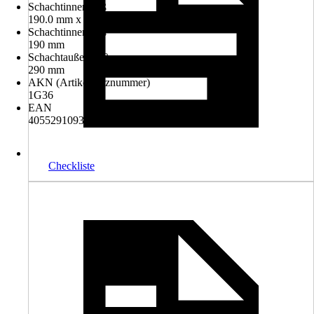
Schachtinnenmaß
190.0 mm x 190.0 mm
Schachtinnenmaß
190 mm
Schachtaußenmaß
290 mm
AKN (Artikelkurznummer)
1G36
EAN
4055291093985
Checkliste