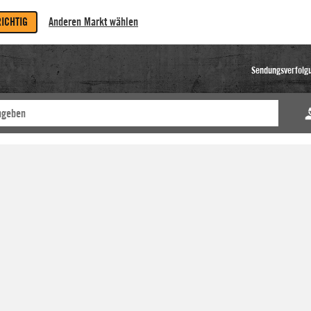
RICHTIG
Anderen Markt wählen
Sendungsverfolg