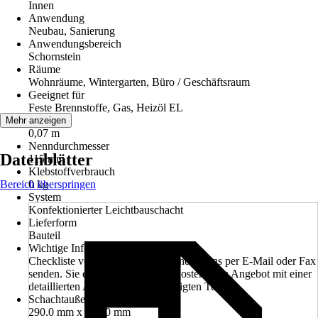
Innen
Anwendung
Neubau, Sanierung
Anwendungsbereich
Schornstein
Räume
Wohnräume, Wintergarten, Büro / Geschäftsraum
Geeignet für
Feste Brennstoffe, Gas, Heizöl EL
Bauhöhe
Mehr anzeigen
0,07 m
Nenndurchmesser
Datenblätter
115 mm
Klebstoffverbrauch
Bereich überspringen
0 kg
System
Konfektionierter Leichtbauschacht
Lieferform
Bauteil
Wichtige Information
Checkliste vollständig ausfüllen und an uns per E-Mail oder Fax
senden. Sie erhalten von uns ein kostenfreies Angebot mit einer
detaillierten Auflistung aller benötigten Teile
Schachtaußenmaß
290.0 mm x 290.0 mm