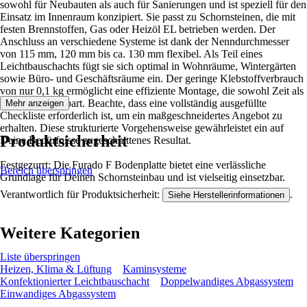
sowohl für Neubauten als auch für Sanierungen und ist speziell für den
Einsatz im Innenraum konzipiert. Sie passt zu Schornsteinen, die mit
festen Brennstoffen, Gas oder Heizöl EL betrieben werden. Der
Anschluss an verschiedene Systeme ist dank der Nenndurchmesser
von 115 mm, 120 mm bis ca. 130 mm flexibel. Als Teil eines
Leichtbauschachts fügt sie sich optimal in Wohnräume, Wintergärten
sowie Büro- und Geschäftsräume ein. Der geringe Klebstoffverbrauch
von nur 0,1 kg ermöglicht eine effiziente Montage, die sowohl Zeit als
auch Material spart. Beachte, dass eine vollständig ausgefüllte
Mehr anzeigen
Checkliste erforderlich ist, um ein maßgeschneidertes Angebot zu
erhalten. Diese strukturierte Vorgehensweise gewährleistet ein auf
Produktsicherheit
Deine Bedürfnisse zugeschnittenes Resultat.
Festgezurrt: Die Furado F Bodenplatte bietet eine verlässliche
Bereich überspringen
Grundlage für Deinen Schornsteinbau und ist vielseitig einsetzbar.
Verantwortlich für Produktsicherheit:
.
Siehe Herstellerinformationen
Weitere Kategorien
Liste überspringen
Heizen, Klima & Lüftung
Kaminsysteme
Konfektionierter Leichtbauschacht
Doppelwandiges Abgassystem
Einwandiges Abgassystem