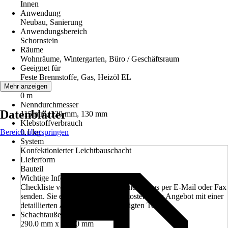
Innen
Anwendung
Neubau, Sanierung
Anwendungsbereich
Schornstein
Räume
Wohnräume, Wintergarten, Büro / Geschäftsraum
Geeignet für
Feste Brennstoffe, Gas, Heizöl EL
Bauhöhe
Mehr anzeigen
0 m
Nenndurchmesser
Datenblätter
115 mm, 120 mm, 130 mm
Klebstoffverbrauch
Bereich überspringen
0,1 kg
System
Konfektionierter Leichtbauschacht
Lieferform
Bauteil
Wichtige Information
Checkliste vollständig ausfüllen und an uns per E-Mail oder Fax
senden. Sie erhalten von uns ein kostenfreies Angebot mit einer
detaillierten Auflistung aller benötigten Teile
Schachtaußenmaß
290.0 mm x 290.0 mm