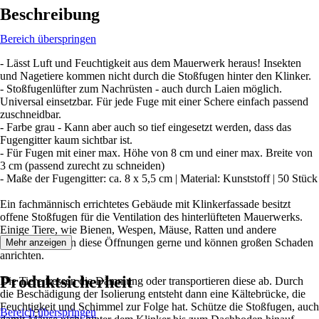
Beschreibung
Bereich überspringen
- Lässt Luft und Feuchtigkeit aus dem Mauerwerk heraus! Insekten
und Nagetiere kommen nicht durch die Stoßfugen hinter den Klinker.
- Stoßfugenlüfter zum Nachrüsten - auch durch Laien möglich.
Universal einsetzbar. Für jede Fuge mit einer Schere einfach passend
zuschneidbar.
- Farbe grau - Kann aber auch so tief eingesetzt werden, dass das
Fugengitter kaum sichtbar ist.
- Für Fugen mit einer max. Höhe von 8 cm und einer max. Breite von
3 cm (passend zurecht zu schneiden)
- Maße der Fugengitter: ca. 8 x 5,5 cm | Material: Kunststoff | 50 Stück
Ein fachmännisch errichtetes Gebäude mit Klinkerfassade besitzt
offene Stoßfugen für die Ventilation des hinterlüfteten Mauerwerks.
Einige Tiere, wie Bienen, Wespen, Mäuse, Ratten und andere
Nagetiere nutzen diese Öffnungen gerne und können großen Schaden
Mehr anzeigen
anrichten.
Produktsicherheit
Die Tiere fressen die Dämmung oder transportieren diese ab. Durch
die Beschädigung der Isolierung entsteht dann eine Kältebrücke, die
Feuchtigkeit und Schimmel zur Folge hat. Schütze die Stoßfugen, auch
Bereich überspringen