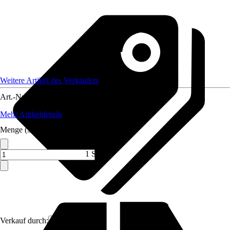
Weitere Artikel des Verkäufers
Art.-Nr.
12324154
Mehr Artikeldetails
Menge (ST)
1 ST
Verkauf durch:
Xaratex