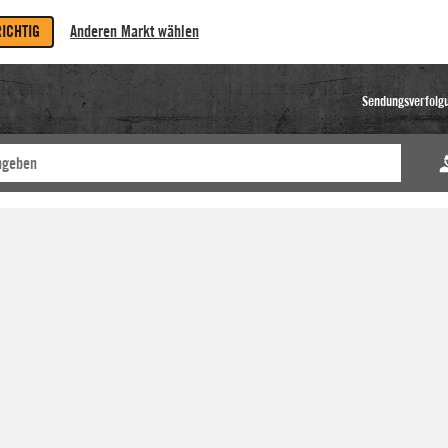
RICHTIG
Anderen Markt wählen
Sendungsverfolg