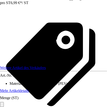
pro ST
6,99 €
*
/
ST
Weitere Artikel des Verkäufers
Art.-Nr.
12584329
Material
:
Baumwolle, Polyester (PES)
Mehr Artikeldetails
Menge (ST)