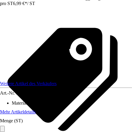
pro ST
6,99 €
*
/
ST
Weitere Artikel des Verkäufers
Art.-Nr.
12584268
Material
:
Baumwolle
Mehr Artikeldetails
Menge (ST)