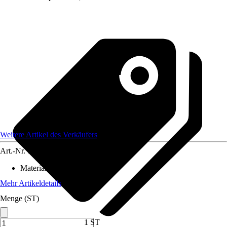
Weitere Artikel des Verkäufers
Art.-Nr.
12584377
Material
:
Polyester (PES)
Mehr Artikeldetails
Menge (ST)
1 ST