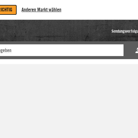
RICHTIG
Anderen Markt wählen
Sendungsverfolg