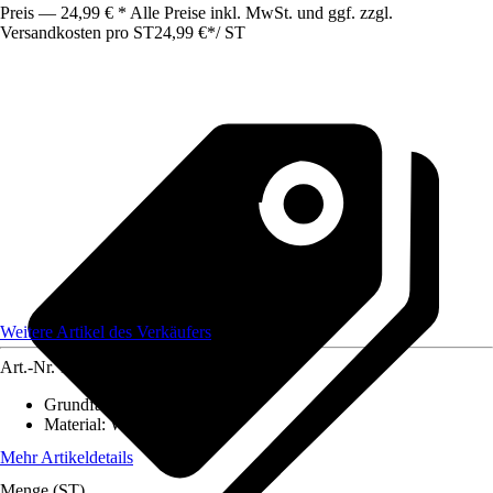
Preis — 24,99 € * Alle Preise inkl. MwSt. und ggf. zzgl.
Versandkosten pro ST
24,99 €
*
/
ST
Weitere Artikel des Verkäufers
Art.-Nr.
12584323
Grundfarbe
:
-
Material
:
Weide
Mehr Artikeldetails
Menge (ST)