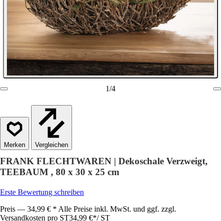
1
/
4
Vergleichen
FRANK FLECHTWAREN | Dekoschale Verzweigt,
TEEBAUM , 80 x 30 x 25 cm
Erste Bewertung schreiben
Preis — 34,99 € * Alle Preise inkl. MwSt. und ggf. zzgl.
Versandkosten pro ST
34,99 €
*
/
ST