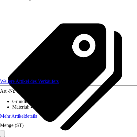
Weitere Artikel des Verkäufers
Art.-Nr.
12584427
Grundfarbe
:
-
Material
:
-
Mehr Artikeldetails
Menge (ST)