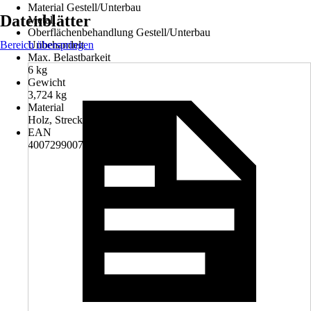
Material Gestell/Unterbau
Datenblätter
Metall
Oberflächenbehandlung Gestell/Unterbau
Bereich überspringen
Unbehandelt
Max. Belastbarkeit
6 kg
Gewicht
3,724 kg
Material
Holz, Streckmetall
EAN
4007299007532