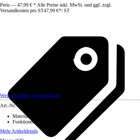
Preis — 47,99 € * Alle Preise inkl. MwSt. und ggf. zzgl.
Versandkosten pro ST
47,99 €
*
/
ST
Weitere Artikel des Verkäufers
Art.-Nr.
12341757
Material Tischplatte
:
Holz
Funktionen
:
-
Mehr Artikeldetails