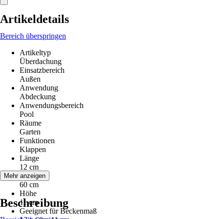
Artikeldetails
Bereich überspringen
Artikeltyp
Überdachung
Einsatzbereich
Außen
Anwendung
Abdeckung
Anwendungsbereich
Pool
Räume
Garten
Funktionen
Klappen
Länge
12 cm
Breite
Mehr anzeigen
60 cm
Höhe
Beschreibung
11 cm
Geeignet für Beckenmaß