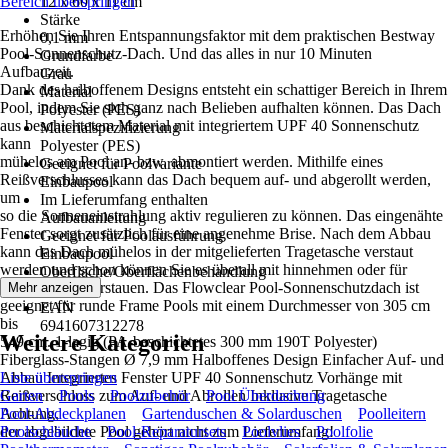
Bereich überspringen
12 x 60 x 11 cm
Stärke
Erhöhen Sie Ihren Entspannungsfaktor mit dem praktischen Bestway
0,1 mm
Pool-Sonnenschutz-Dach. Und das alles in nur 10 Minuten
Grundfarbe
Aufbauzeit.
Grau
Dank des halboffenem Designs entsteht ein schattiger Bereich in Ihrem
Material
Pool, indem Sie sich ganz nach Belieben aufhalten können. Das Dach
Polyester (PES)
aus beschichtetem Material mit integriertem UPF 40 Sonnenschutz
Materialspezifizierung
kann
Polyester (PES)
mühelos am Pool an- bzw. abmontiert werden. Mithilfe eines
Geeignet für Poolvariante
Reißverschlusses kann das Dach bequem auf- und abgerollt werden,
Einbaupool
um
Im Lieferumfang enthalten
so die Sonneneinstrahlung aktiv regulieren zu können. Das eingenähte
Aufbauanleitung
Fenster sorgt zusätzlich für eine angenehme Brise. Nach dem Abbau
Geeignet für Poolausführung
kann das Dach mühelos in der mitgelieferten Tragetasche verstaut
Einbaupool
werden und schon können Sie es überall mit hinnehmen oder für
Oberfläche/Oberflächenbehandlung
Wintersaison verstauen. Das Flowclear Pool-Sonnenschutzdach ist
Mehr anzeigen
-
geeignet für runde Frame Pools mit einem Durchmesser von 305 cm
EAN
bis
6941607312278
Weitere Kategorien
549 cm. 1-lagig (PA-beschichtetes 300 mm 190T Polyester)
Fiberglass-Stangen Ø 7,9 mm Halboffenes Design Einfacher Auf- und
Abbau Integriertes Fenster UPF 40 Sonnenschutz Vorhänge mit
Liste überspringen
Reißverschluss zum Auf- und Abrollen Inklusive Tragetasche
Garten
Pools
Poolzubehör
Pool Überdachung
Achtung,
Pool-Abdeckplanen
Gartenduschen & Solarduschen
Poolleitern
der abgebildete Pool gehört nicht zum Lieferumfang!
Poolschläuche
Pool-Reparatursets
Poolvlies
Poolfolie