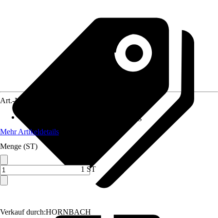
Art.-Nr.
10724017
Anwendungsbereich
:
Duschabtrennung
Mehr Artikeldetails
Menge (ST)
1 ST
Verkauf durch:
HORNBACH