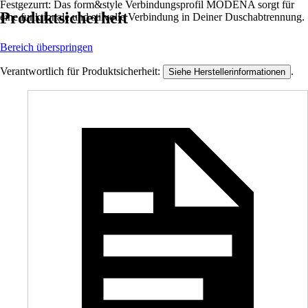
Festgezurrt: Das form&style Verbindungsprofil MODENA sorgt für
Produktsicherheit
eine funktionale und stilvolle Verbindung in Deiner Duschabtrennung.
Bereich überspringen
Verantwortlich für Produktsicherheit:
.
Siehe Herstellerinformationen