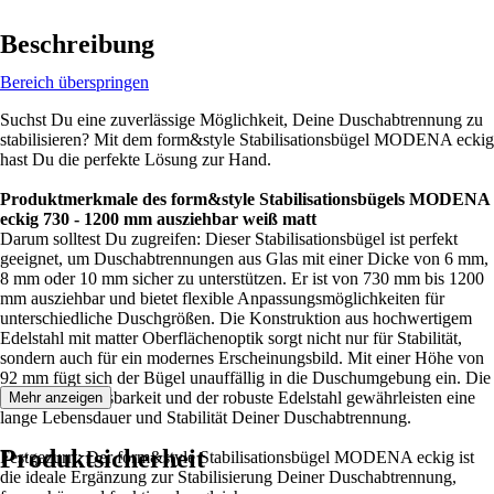
Beschreibung
Bereich überspringen
Suchst Du eine zuverlässige Möglichkeit, Deine Duschabtrennung zu
stabilisieren? Mit dem form&style Stabilisationsbügel MODENA eckig
hast Du die perfekte Lösung zur Hand.
Produktmerkmale des form&style Stabilisationsbügels MODENA
eckig 730 - 1200 mm ausziehbar weiß matt
Darum solltest Du zugreifen: Dieser Stabilisationsbügel ist perfekt
geeignet, um Duschabtrennungen aus Glas mit einer Dicke von 6 mm,
8 mm oder 10 mm sicher zu unterstützen. Er ist von 730 mm bis 1200
mm ausziehbar und bietet flexible Anpassungsmöglichkeiten für
unterschiedliche Duschgrößen. Die Konstruktion aus hochwertigem
Edelstahl mit matter Oberflächenoptik sorgt nicht nur für Stabilität,
sondern auch für ein modernes Erscheinungsbild. Mit einer Höhe von
92 mm fügt sich der Bügel unauffällig in die Duschumgebung ein. Die
einfache Anpassbarkeit und der robuste Edelstahl gewährleisten eine
Mehr anzeigen
lange Lebensdauer und Stabilität Deiner Duschabtrennung.
Produktsicherheit
Festgezurrt: Der form&style Stabilisationsbügel MODENA eckig ist
die ideale Ergänzung zur Stabilisierung Deiner Duschabtrennung,