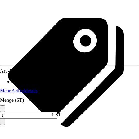
Art.-Nr.
10724016
Anwendungsbereich
:
Duschabtrennung
Mehr Artikeldetails
Menge (ST)
1 ST