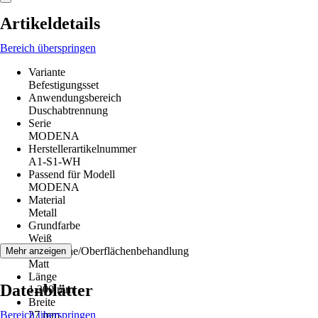
Artikeldetails
Bereich überspringen
Variante
Befestigungsset
Anwendungsbereich
Duschabtrennung
Serie
MODENA
Herstellerartikelnummer
A1-S1-WH
Passend für Modell
MODENA
Material
Metall
Grundfarbe
Weiß
Oberfläche/Oberflächenbehandlung
Mehr anzeigen
Matt
Länge
Datenblätter
1.200 mm
Breite
Bereich überspringen
27 mm