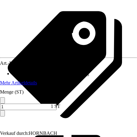
Art.-Nr.
10327309
Anwendungsbereich
:
Duschabtrennung
Mehr Artikeldetails
Menge (ST)
1 ST
Verkauf durch:
HORNBACH