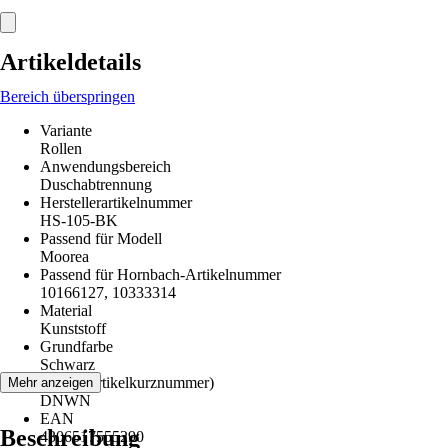
Artikeldetails
Bereich überspringen
Variante
Rollen
Anwendungsbereich
Duschabtrennung
Herstellerartikelnummer
HS-105-BK
Passend für Modell
Moorea
Passend für Hornbach-Artikelnummer
10166127, 10333314
Material
Kunststoff
Grundfarbe
Schwarz
AKN (Artikelkurznummer)
Mehr anzeigen
DNWN
EAN
Beschreibung
4306517555290