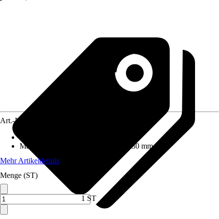
Art.-Nr.
12038212
Strahlarten
:
Softstrahl
Maße Duschkopf (LxB)
:
120 mm x 30 mm
Mehr Artikeldetails
Menge (ST)
1 ST