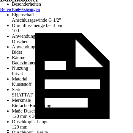
Besonderheiten
Bereich überspringen
Easy Clean
Eigenschaft
Anschlussgewinde G 1/2"
Durchflussmenge bei 3 bar
10 l
Anwendung
Duschen
Anwendungsbereich
Bidet
Räume
Badezimmer
Nutzung
Privat
Material
Kunststoff
Serie
SHATTAF
Merkmale
Einfache Entkalkung
Maße Duschkopf (LxB)
120 mm x 30 mm
Duschkopf - Länge
120 mm
Duschkopf - Breite