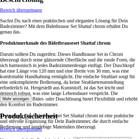
Bereich überspringen
Suchst Du nach einer praktischen und eleganten Lösung für Dein
Badezimmer? Mit dem Bidetbrause Set Shattaf chrom erhältst Du
genau das.
Produktmerkmale des Bidetbrauseset Shattaf chrom
Darum solltest Du zugreifen: Dieses Handbrause Set in Chrom
überzeugt durch seine glänzende Oberfläche und die runde Form, die
sich harmonisch in jedes Badezimmerdesign einfügt. Der Duschkopf
hat eine Länge von 120 mm und eine Breite von 30 mm, was eine
komfortable Handhabung ermöglicht. Die einfache Strahlart sorgt für
eine unkomplizierte Bedienung, da keine Strahlartenumstellung
erforderlich ist. Hergestellt aus Kunststoff, ist das Set leicht und
dennoch robust, was eine lange Lebensdauer verspricht. Die
Anwendung als Bidet- oder Duschlösung bietet Flexibilität und erhöht
Mehr anzeigen
den Komfort im Badezimmer.
Produktsicherheit
Festgezurrt: Das Bidetbrauseset Set Shattaf chrom ist eine praktische
und stilvolle Ergänzung für Dein Badezimmer, die durch einfache
Bedienung und langlebige Materialien überzeugt.
Bereich überspringen