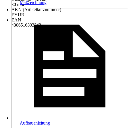
Maßzeichnung
30 mm
AKN (Artikelkurznummer)
EYUR
EAN
4306516303243
Aufbauanleitung