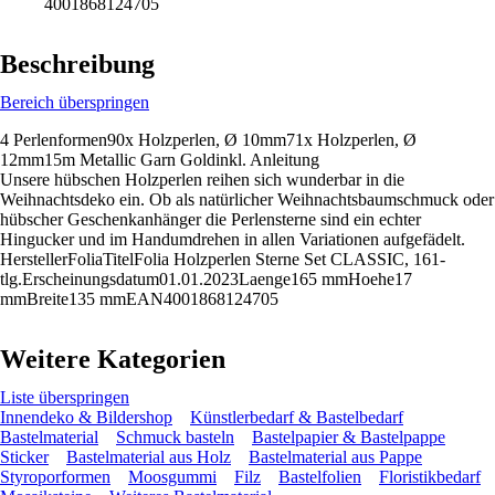
4001868124705
Beschreibung
Bereich überspringen
4 Perlenformen90x Holzperlen, Ø 10mm71x Holzperlen, Ø
12mm15m Metallic Garn Goldinkl. Anleitung
Unsere hübschen Holzperlen reihen sich wunderbar in die
Weihnachtsdeko ein. Ob als natürlicher Weihnachtsbaumschmuck oder
hübscher Geschenkanhänger die Perlensterne sind ein echter
Hingucker und im Handumdrehen in allen Variationen aufgefädelt.
HerstellerFoliaTitelFolia Holzperlen Sterne Set CLASSIC, 161-
tlg.Erscheinungsdatum01.01.2023Laenge165 mmHoehe17
mmBreite135 mmEAN4001868124705
Weitere Kategorien
Liste überspringen
Innendeko & Bildershop
Künstlerbedarf & Bastelbedarf
Bastelmaterial
Schmuck basteln
Bastelpapier & Bastelpappe
Sticker
Bastelmaterial aus Holz
Bastelmaterial aus Pappe
Styroporformen
Moosgummi
Filz
Bastelfolien
Floristikbedarf