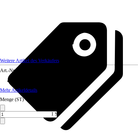
Weitere Artikel des Verkäufers
Art.-Nr.
12182393
Artikeltyp
:
Bastelmaterial
Mehr Artikeldetails
Menge (ST)
1 ST