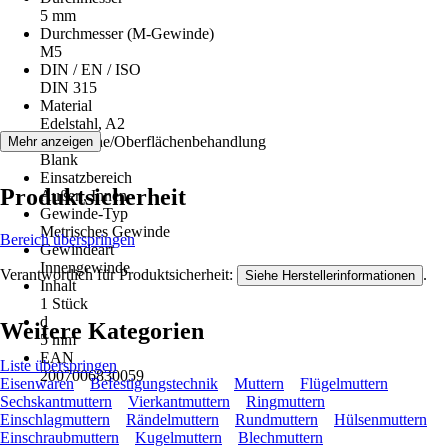
5 mm
Durchmesser (M-Gewinde)
M5
DIN / EN / ISO
DIN 315
Material
Edelstahl, A2
Oberfläche/Oberflächenbehandlung
Mehr anzeigen
Blank
Einsatzbereich
Produktsicherheit
Außen, Innen
Gewinde-Typ
Metrisches Gewinde
Bereich überspringen
Gewindeart
Innengewinde
Verantwortlich für Produktsicherheit:
.
Siehe Herstellerinformationen
Inhalt
1 Stück
d
Weitere Kategorien
5 mm
EAN
Liste überspringen
2007006830059
Eisenwaren
Befestigungstechnik
Muttern
Flügelmuttern
Sechskantmuttern
Vierkantmuttern
Ringmuttern
Einschlagmuttern
Rändelmuttern
Rundmuttern
Hülsenmuttern
Einschraubmuttern
Kugelmuttern
Blechmuttern