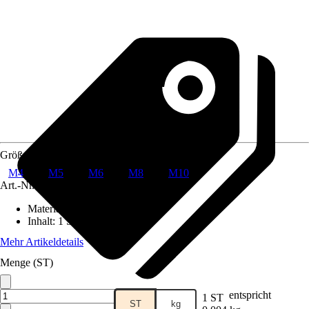
Größe
M4
M5
M6
M8
M10
Art.-Nr.
6834851
Material
:
Edelstahl, A2
Inhalt
:
1 Stück
Mehr Artikeldetails
Menge (ST)
entspricht
1 ST
ST
kg