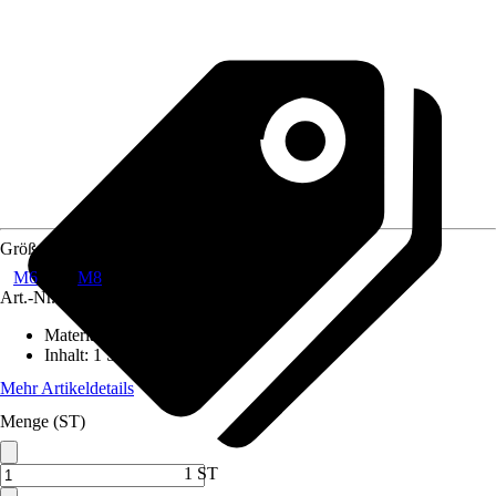
Größe
M6
M8
Art.-Nr.
8823260
Material
:
Kunststoff, Stahl
Inhalt
:
1 Stück
Mehr Artikeldetails
Menge (ST)
1 ST