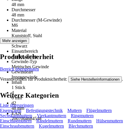
48 mm
Durchmesser
48 mm
Durchmesser (M-Gewinde)
M6
Material
Kunststoff, Stahl
Farbton
Mehr anzeigen
Schwarz
Einsatzbereich
Produktsicherheit
Außen, Innen
Gewinde-Typ
Metrisches Gewinde
Bereich überspringen
Gewindeart
Innengewinde
Verantwortlich für Produktsicherheit:
.
Siehe Herstellerinformationen
Inhalt
1 Stück
d
Weitere Kategorien
6 mm
d2
Liste überspringen
48 mm
Eisenwaren
Befestigungstechnik
Muttern
Flügelmuttern
EAN
Sechskantmuttern
Vierkantmuttern
Ringmuttern
2007004684548
Einschlagmuttern
Rändelmuttern
Rundmuttern
Hülsenmuttern
Einschraubmuttern
Kugelmuttern
Blechmuttern