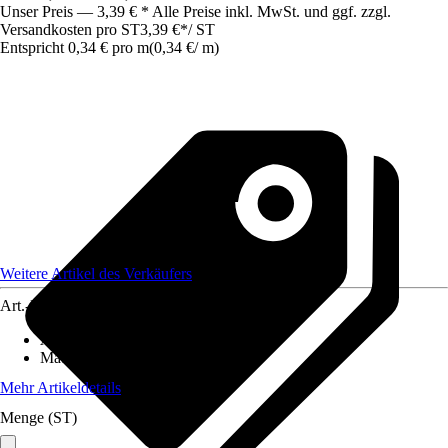
Unser Preis — 3,39 € * Alle Preise inkl. MwSt. und ggf. zzgl.
Versandkosten pro ST
3,39 €
*
/
ST
Entspricht 0,34 € pro m
(
0,34 €
/
m
)
Weitere Artikel des Verkäufers
Art.-Nr.
12601552
Artikeltyp
:
Seil
Material
:
Kunststoff
Mehr Artikeldetails
Menge (ST)