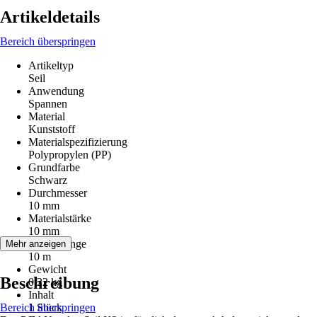
Artikeldetails
Bereich überspringen
Artikeltyp
Seil
Anwendung
Spannen
Material
Kunststoff
Materialspezifizierung
Polypropylen (PP)
Grundfarbe
Schwarz
Durchmesser
10 mm
Materialstärke
10 mm
Gesamtlänge
Mehr anzeigen
10 m
Gewicht
Beschreibung
0,22 kg
Inhalt
Bereich überspringen
1 Stück