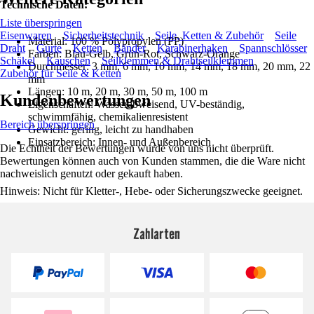
Technische Daten:
Liste überspringen
Eisenwaren
Sicherheitstechnik
Seile, Ketten & Zubehör
Seile
Material: 100 % Polypropylen (PP)
Draht
Gurte
Ketten
Bänder
Karabinerhaken
Spannschlösser
Farben: Blau-Gelb, Grün-Rot, Schwarz-Orange
Schäkel
Kauschen
Seilklemmen & Drahtseilklemmen
Durchmesser: 3 mm, 6 mm, 10 mm, 14 mm, 18 mm, 20 mm, 22
Zubehör für Seile & Ketten
mm
Längen: 10 m, 20 m, 30 m, 50 m, 100 m
Kundenbewertungen
Eigenschaften: Wasserabweisend, UV-beständig,
schwimmfähig, chemikalienresistent
Bereich überspringen
Gewicht: gering, leicht zu handhaben
Einsatzbereich: Innen- und Außenbereich
Die Echtheit der Bewertungen wurde von uns nicht überprüft.
Bewertungen können auch von Kunden stammen, die die Ware nicht
nachweislich genutzt oder gekauft haben.
Hinweis: Nicht für Kletter-, Hebe- oder Sicherungszwecke geeignet.
Zahlarten