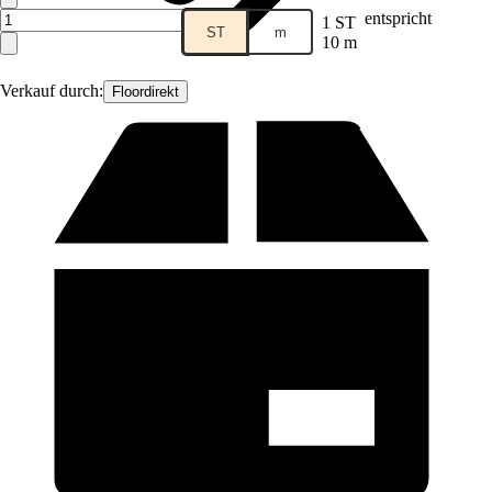
entspricht
1 ST
ST
m
10 m
Verkauf durch:
Floordirekt