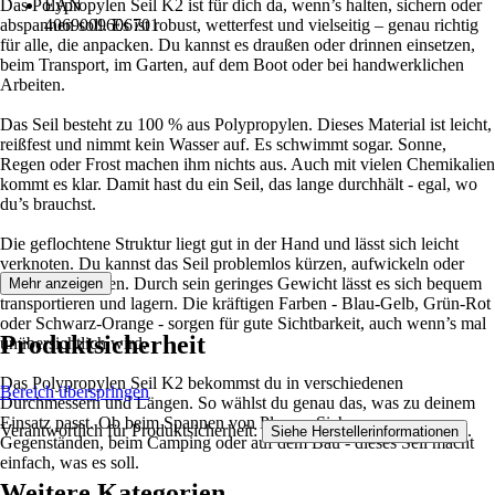
Das Polypropylen Seil K2 ist für dich da, wenn’s halten, sichern oder
EAN
abspannen soll. Es ist robust, wetterfest und vielseitig – genau richtig
4069009606701
für alle, die anpacken. Du kannst es draußen oder drinnen einsetzen,
beim Transport, im Garten, auf dem Boot oder bei handwerklichen
Arbeiten.
Das Seil besteht zu 100 % aus Polypropylen. Dieses Material ist leicht,
reißfest und nimmt kein Wasser auf. Es schwimmt sogar. Sonne,
Regen oder Frost machen ihm nichts aus. Auch mit vielen Chemikalien
kommt es klar. Damit hast du ein Seil, das lange durchhält - egal, wo
du’s brauchst.
Die geflochtene Struktur liegt gut in der Hand und lässt sich leicht
verknoten. Du kannst das Seil problemlos kürzen, aufwickeln oder
wiederverwenden. Durch sein geringes Gewicht lässt es sich bequem
Mehr anzeigen
transportieren und lagern. Die kräftigen Farben - Blau-Gelb, Grün-Rot
oder Schwarz-Orange - sorgen für gute Sichtbarkeit, auch wenn’s mal
Produktsicherheit
unübersichtlich wird.
Das Polypropylen Seil K2 bekommst du in verschiedenen
Bereich überspringen
Durchmessern und Längen. So wählst du genau das, was zu deinem
Einsatz passt. Ob beim Spannen von Planen, Sichern von
Verantwortlich für Produktsicherheit:
.
Siehe Herstellerinformationen
Gegenständen, beim Camping oder auf dem Bau - dieses Seil macht
einfach, was es soll.
Weitere Kategorien