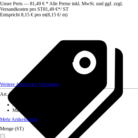
Unser Preis — 81,49 € * Alle Preise inkl. MwSt. und ggf. zzgl.
Versandkosten pro ST
81,49 €
*
/
ST
Entspricht 8,15 € pro m
(
8,15 €
/
m
)
Weitere Artikel des Verkäufers
Art.-Nr.
12601612
Artikeltyp
:
Seil
Material
:
Kunststoff
Mehr Artikeldetails
Menge (ST)