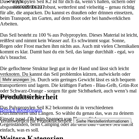
Das Polypropylen Seil K2 ist für dich da, wenn’s halten, sichern oder
EAN
abspannen soll. Es ist robust, wetterfest und vielseitig – genau richtig
4069009606237
für alle, die anpacken. Du kannst es draußen oder drinnen einsetzen,
beim Transport, im Garten, auf dem Boot oder bei handwerklichen
Arbeiten.
Das Seil besteht zu 100 % aus Polypropylen. Dieses Material ist leicht,
reißfest und nimmt kein Wasser auf. Es schwimmt sogar. Sonne,
Regen oder Frost machen ihm nichts aus. Auch mit vielen Chemikalien
kommt es klar. Damit hast du ein Seil, das lange durchhält - egal, wo
du’s brauchst.
Die geflochtene Struktur liegt gut in der Hand und lässt sich leicht
verknoten. Du kannst das Seil problemlos kürzen, aufwickeln oder
wiederverwenden. Durch sein geringes Gewicht lässt es sich bequem
Mehr anzeigen
transportieren und lagern. Die kräftigen Farben - Blau-Gelb, Grün-Rot
oder Schwarz-Orange - sorgen für gute Sichtbarkeit, auch wenn’s mal
Produktsicherheit
unübersichtlich wird.
Das Polypropylen Seil K2 bekommst du in verschiedenen
Bereich überspringen
Durchmessern und Längen. So wählst du genau das, was zu deinem
Einsatz passt. Ob beim Spannen von Planen, Sichern von
Verantwortlich für Produktsicherheit:
.
Siehe Herstellerinformationen
Gegenständen, beim Camping oder auf dem Bau - dieses Seil macht
einfach, was es soll.
Weitere Kategorien