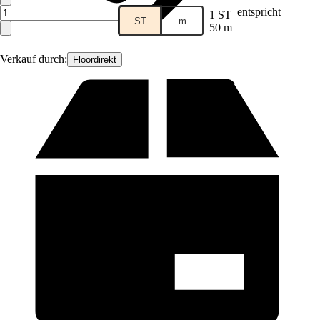
entspricht
1 ST
ST
m
50 m
Verkauf durch:
Floordirekt