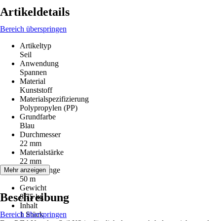
Artikeldetails
Bereich überspringen
Artikeltyp
Seil
Anwendung
Spannen
Material
Kunststoff
Materialspezifizierung
Polypropylen (PP)
Grundfarbe
Blau
Durchmesser
22 mm
Materialstärke
22 mm
Gesamtlänge
Mehr anzeigen
50 m
Gewicht
Beschreibung
8,75 kg
Inhalt
Bereich überspringen
1 Stück