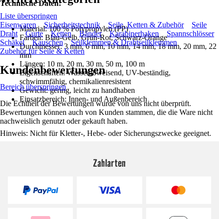
Technische Daten:
Liste überspringen
Eisenwaren
Sicherheitstechnik
Seile, Ketten & Zubehör
Seile
Material: 100 % Polypropylen (PP)
Draht
Gurte
Ketten
Bänder
Karabinerhaken
Spannschlösser
Farben: Blau-Gelb, Grün-Rot, Schwarz-Orange
Schäkel
Kauschen
Seilklemmen & Drahtseilklemmen
Durchmesser: 3 mm, 6 mm, 10 mm, 14 mm, 18 mm, 20 mm, 22
Zubehör für Seile & Ketten
mm
Längen: 10 m, 20 m, 30 m, 50 m, 100 m
Kundenbewertungen
Eigenschaften: Wasserabweisend, UV-beständig,
schwimmfähig, chemikalienresistent
Bereich überspringen
Gewicht: gering, leicht zu handhaben
Einsatzbereich: Innen- und Außenbereich
Die Echtheit der Bewertungen wurde von uns nicht überprüft.
Bewertungen können auch von Kunden stammen, die die Ware nicht
nachweislich genutzt oder gekauft haben.
Hinweis: Nicht für Kletter-, Hebe- oder Sicherungszwecke geeignet.
Zahlarten