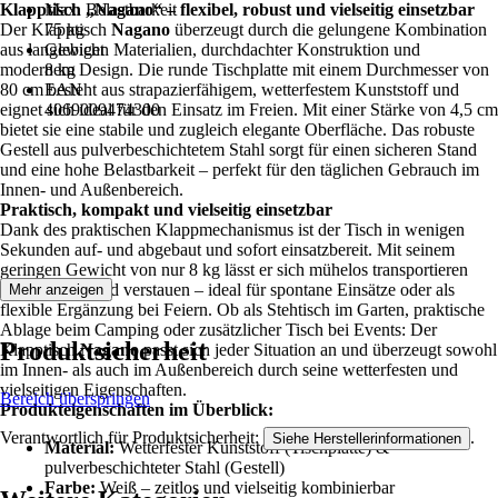
Klapptisch „Nagano“ – flexibel, robust und vielseitig einsetzbar
Max. Belastbarkeit
Der Klapptisch
75 kg
Nagano
überzeugt durch die gelungene Kombination
aus langlebigen Materialien, durchdachter Konstruktion und
Gewicht
modernem Design. Die runde Tischplatte mit einem Durchmesser von
8 kg
80 cm besteht aus strapazierfähigem, wetterfestem Kunststoff und
EAN
eignet sich ideal für den Einsatz im Freien. Mit einer Stärke von 4,5 cm
4069009474300
bietet sie eine stabile und zugleich elegante Oberfläche. Das robuste
Gestell aus pulverbeschichtetem Stahl sorgt für einen sicheren Stand
und eine hohe Belastbarkeit – perfekt für den täglichen Gebrauch im
Innen- und Außenbereich.
Praktisch, kompakt und vielseitig einsetzbar
Dank des praktischen Klappmechanismus ist der Tisch in wenigen
Sekunden auf- und abgebaut und sofort einsatzbereit. Mit seinem
geringen Gewicht von nur 8 kg lässt er sich mühelos transportieren
und platzsparend verstauen – ideal für spontane Einsätze oder als
Mehr anzeigen
flexible Ergänzung bei Feiern. Ob als Stehtisch im Garten, praktische
Ablage beim Camping oder zusätzlicher Tisch bei Events: Der
Produktsicherheit
Klapptisch
Nagano
passt sich jeder Situation an und überzeugt sowohl
im Innen- als auch im Außenbereich durch seine wetterfesten und
vielseitigen Eigenschaften.
Bereich überspringen
Produkteigenschaften im Überblick:
Verantwortlich für Produktsicherheit:
.
Siehe Herstellerinformationen
Material:
Wetterfester Kunststoff (Tischplatte) &
pulverbeschichteter Stahl (Gestell)
Farbe:
Weiß – zeitlos und vielseitig kombinierbar