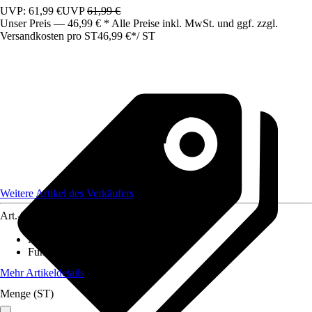
UVP: 61,99 €
UVP
61,99 €
Unser Preis — 46,99 € * Alle Preise inkl. MwSt. und ggf. zzgl.
Versandkosten pro ST
46,99 €
*
/
ST
Weitere Artikel des Verkäufers
Art.-Nr.
12727412
Material Tischplatte
:
Kunststoff
Funktionen
:
Klappbar
Mehr Artikeldetails
Menge (ST)