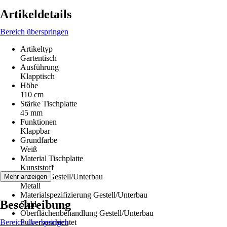
Artikeldetails
Bereich überspringen
Artikeltyp
Gartentisch
Ausführung
Klapptisch
Höhe
110 cm
Stärke Tischplatte
45 mm
Funktionen
Klappbar
Grundfarbe
Weiß
Material Tischplatte
Kunststoff
Material Gestell/Unterbau
Mehr anzeigen
Metall
Materialspezifizierung Gestell/Unterbau
Beschreibung
Stahl
Oberflächenbehandlung Gestell/Unterbau
Bereich überspringen
Pulverbeschichtet