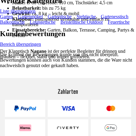
Weitere Kategorien
Maße:
Ø 80 cm, Höhe: 110 cm, Tischstärke: 4,5 cm
Belastbarkeit:
bis zu 75 kg
Liste überspringen
Gewicht:
ca. 8 kg – leicht & mobil
Garten
Gartenmöbel
Gartentische
Stehtische
Gartenesstisch
Klappbar:
platzsparend verstaubar und einfach zu
Balkontische
Loungetische
Beistelltische Outdoor
Feuertische
transportieren
Einsatzbereiche:
Garten, Balkon, Terrasse, Camping, Partys &
Kundenbewertungen
Events
Bereich überspringen
Der Klapptisch
Nagano
ist der perfekte Begleiter für drinnen und
Die Echtheit der Bewertungen wurde von uns nicht überprüft.
draußen – flexibel, stabil und immer griffbereit.
Bewertungen können auch von Kunden stammen, die die Ware nicht
nachweislich genutzt oder gekauft haben.
Zahlarten