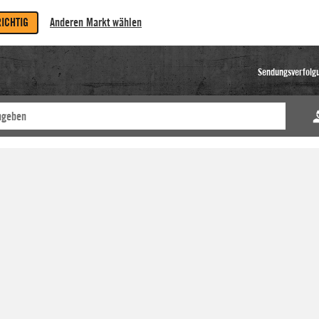
RICHTIG
Anderen Markt wählen
Sendungsverfolg