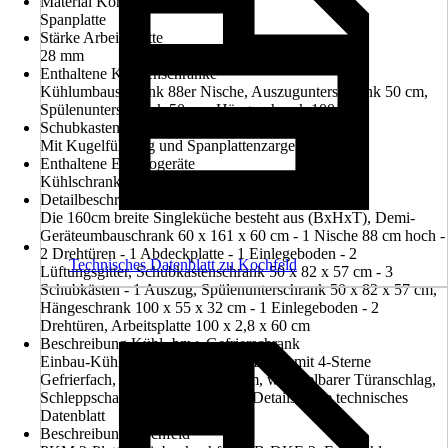
Material Korpus
Spanplatte
Stärke Arbeitsplatte
28 mm
Enthaltene Küchenschränke
Kühlumbauschrank 88er Nische, Auszugunterschrank 50 cm,
Spülenunterschrank 50 cm, Hängeschrank 100 cm
Schubkastenausführung
Mit Kugelführung und Spanplattenzarge
Enthaltene Elektrogeräte
Kühlschrank, Kochmulde
Detailbeschreibung Küchenmöbel
Die 160cm breite Singleküche besteht aus (BxHxT), Demi-
Geräteumbauschrank 60 x 161 x 60 cm - 1 Nische 88 cm hoch -
2 Drehtüren - 1 Abdeckplatte - 1 Einlegeboden - 2
Technisches Datenblatt zu Kochfeld
Lüftungsgitter, Schubkastenschrank 50 x 82 x 57 cm - 3
Schubkästen - 1 Auszug, Spülenunterschrank 50 x 82 x 57 cm,
Hängeschrank 100 x 55 x 32 cm - 1 Einlegeboden - 2
Drehtüren, Arbeitsplatte 100 x 2,8 x 60 cm
Beschreibung Kühl- bzw. Gefrierschrank
Einbau-Kühlschrank KS120.4A+EBN, mit 4-Sterne
Gefrierfach, Nischenhöhe: 880mm, wechselbarer Türanschlag,
Schleppscharniertechnik, weitere Details siehe technisches
Datenblatt
Beschreibung Kochfeld