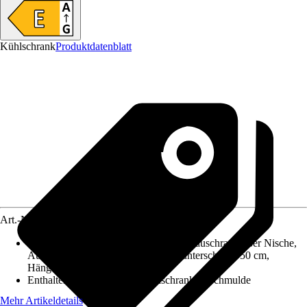
Kühlschrank
Produktdatenblatt
Art.-Nr.
5769518
Enthaltene Küchenschränke
:
Kühlumbauschrank 88er Nische,
Auszugunterschrank 50 cm, Spülenunterschrank 50 cm,
Hängeschrank 100 cm
Enthaltene Elektrogeräte
:
Kühlschrank, Kochmulde
Mehr Artikeldetails