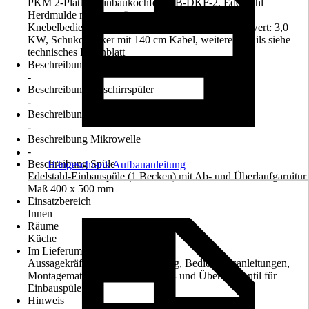
PKM 2-Platten-Einbaukochfeld EB-DKF-2, Edelstahl
Herdmulde mit Restwärmeanzeige, 2 Kochfelder,
Knebelbedienung, steckerfertig (autark), Anschlusswert: 3,0
KW, Schukostecker mit 140 cm Kabel, weitere Details siehe
technisches Datenblatt
Beschreibung Einbau-Herd-Set
-
Beschreibung Geschirrspüler
-
Beschreibung Dunstabzugshaube
-
Beschreibung Mikrowelle
-
Beschreibung Spüle
Hängeschrank Aufbauanleitung
Edelstahl-Einbauspüle (1 Becken) mit Ab- und Überlaufgarnitur,
Maß 400 x 500 mm
Einsatzbereich
Innen
Räume
Küche
Im Lieferumfang enthalten
Aussagekräftige Montageanleitung, Bedienungsanleitungen,
Montagematerial je nach Typ, Ab- und Überlaufventil für
Einbauspüle
Hinweis