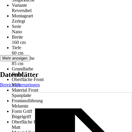
Variante
Reversibel
Montageart
Zerlegt
Serie
Nano
Breite
160 cm
Tiefe
60 cm
Arbeitshöhe
Mehr anzeigen
85 cm
Grundfarbe
Datenblätter
Braun
Oberfläche Front
Bereich überspringen
Matt
Material Front
Spanplatte
Frontausführung
Melamin
Form Griff
Bügelgriff
Oberfläche Korpus
Matt