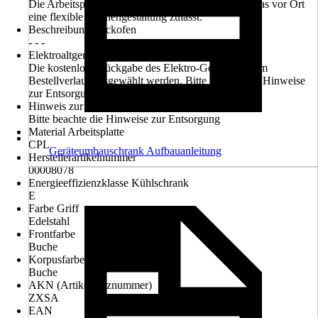
Die Arbeitsplatte wird ohne Ausschnitte geliefert, was vor Ort
eine flexible Küchengestaltung zulässt.
Beschreibung Backofen
- - -
Elektroaltgerät-Rücknahme
Die kostenlose Rückgabe des Elektro-Geräts kann im
Bestellverlauf ausgewählt werden. Bitte beachte die Hinweise
zur Entsorgung.
Hinweis zur Entsorgung
Bitte beachte die Hinweise zur Entsorgung
Material Arbeitsplatte
CPL
Geräteumbauschrank Aufbauanleitung
Herstellerartikelnummer
00008078
Energieeffizienzklasse Kühlschrank
E
Farbe Griff
Edelstahl
Frontfarbe
Buche
Korpusfarbe
Buche
AKN (Artikelkurznummer)
ZXSA
EAN