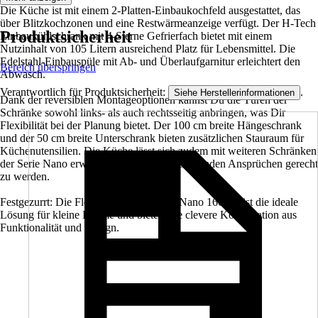
Die Küche ist mit einem 2-Platten-Einbaukochfeld ausgestattet, das
über Blitzkochzonen und eine Restwärmeanzeige verfügt. Der H-Tech
Produktsicherheit
Einbaukühlschrank mit 4-Sterne Gefrierfach bietet mit einem
Nutzinhalt von 105 Litern ausreichend Platz für Lebensmittel. Die
Edelstahl-Einbauspüle mit Ab- und Überlaufgarnitur erleichtert den
Bereich überspringen
Abwasch.
Verantwortlich für Produktsicherheit:
.
Siehe Herstellerinformationen
Dank der reversiblen Montageoptionen kannst Du die Türen der
Schränke sowohl links- als auch rechtsseitig anbringen, was Dir
Flexibilität bei der Planung bietet. Der 100 cm breite Hängeschrank
und der 50 cm breite Unterschrank bieten zusätzlichen Stauraum für
Küchenutensilien. Die Küche lässt sich zudem mit weiteren Schränken
der Serie Nano erweitern, um Deinen wachsenden Ansprüchen gerecht
zu werden.
Festgezurrt: Die Flex Well Singleküche Nano 160 cm ist die ideale
Lösung für kleine Räume und bietet eine clevere Kombination aus
Funktionalität und Design.