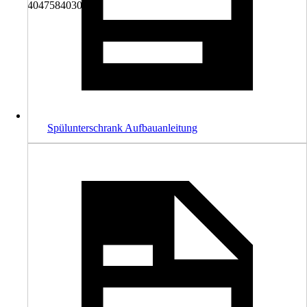
4047584030890
Spülunterschrank Aufbauanleitung