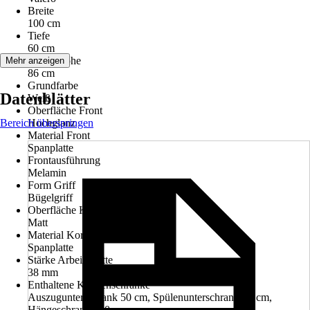
Breite
100 cm
Tiefe
60 cm
Arbeitshöhe
Mehr anzeigen
86 cm
Grundfarbe
Datenblätter
Weiß
Oberfläche Front
Bereich überspringen
Hochglanz
Material Front
Spanplatte
Frontausführung
Melamin
Form Griff
Bügelgriff
Oberfläche Korpus
Matt
Material Korpus
Spanplatte
Stärke Arbeitsplatte
38 mm
Enthaltene Küchenschränke
Auszugunterschrank 50 cm, Spülenunterschrank 50 cm,
Hängeschrank 100 cm