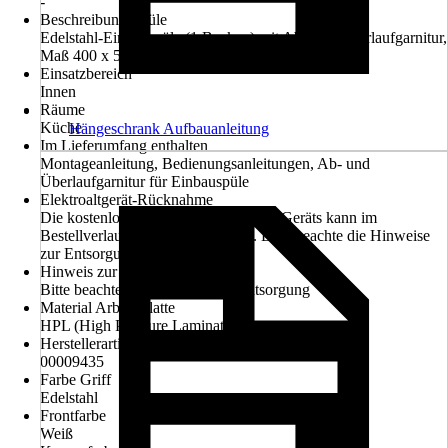
-
Beschreibung Spüle
Edelstahl-Einbauspüle (1 Becken) mit Ab- und Überlaufgarnitur,
Maß 400 x 500 mm
Einsatzbereich
Innen
Räume
Küche
Hängeschrank Aufbauanleitung
Im Lieferumfang enthalten
Montageanleitung, Bedienungsanleitungen, Ab- und
Überlaufgarnitur für Einbauspüle
Elektroaltgerät-Rücknahme
Die kostenlose Rückgabe des Elektro-Geräts kann im
Bestellverlauf ausgewählt werden. Bitte beachte die Hinweise
zur Entsorgung.
Hinweis zur Entsorgung
Bitte beachte die Hinweise zur Entsorgung
Material Arbeitsplatte
HPL (High Pressure Laminate)
Herstellerartikelnummer
00009435
Farbe Griff
Edelstahl
Frontfarbe
Weiß