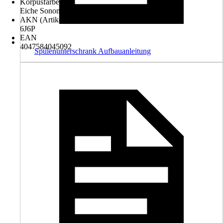
Korpusfarbe
Eiche Sonoma
AKN (Artikelkurznummer)
6J6P
EAN
4047584045092
Spülenunterschrank Aufbauanleitung