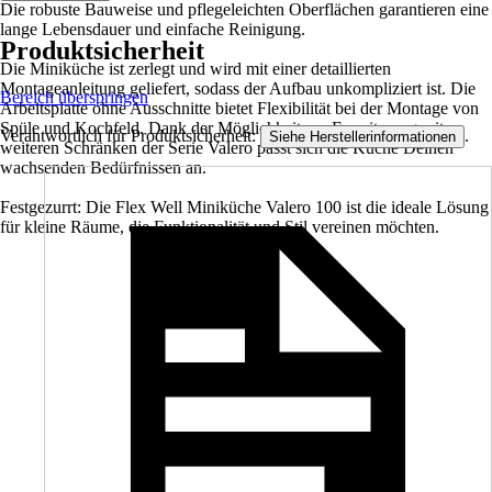
Die robuste Bauweise und pflegeleichten Oberflächen garantieren eine
lange Lebensdauer und einfache Reinigung.
Produktsicherheit
Die Miniküche ist zerlegt und wird mit einer detaillierten
Montageanleitung geliefert, sodass der Aufbau unkompliziert ist. Die
Bereich überspringen
Arbeitsplatte ohne Ausschnitte bietet Flexibilität bei der Montage von
Spüle und Kochfeld. Dank der Möglichkeit zur Erweiterung mit
Verantwortlich für Produktsicherheit:
.
Siehe Herstellerinformationen
weiteren Schränken der Serie Valero passt sich die Küche Deinen
wachsenden Bedürfnissen an.
Festgezurrt: Die Flex Well Miniküche Valero 100 ist die ideale Lösung
für kleine Räume, die Funktionalität und Stil vereinen möchten.