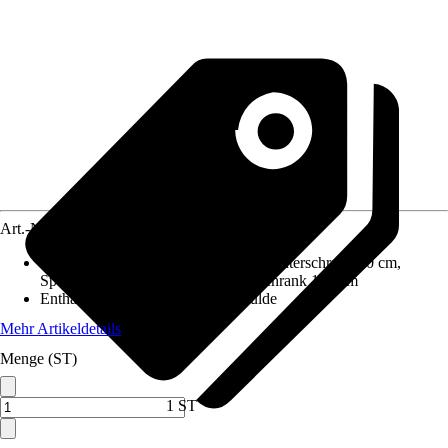
Art.-Nr.
5769681
Enthaltene Küchenschränke
:
Auszugunterschrank 50 cm,
Spülenunterschrank 50 cm, Hängeschrank 100 cm
Enthaltene Elektrogeräte
:
Kochmulde
Mehr Artikeldetails
Menge (ST)
1 ST