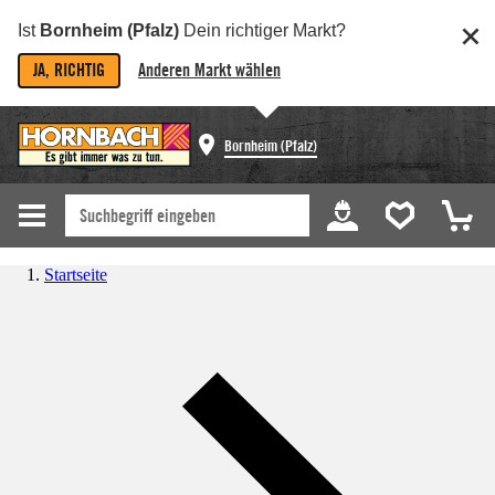
Ist
Bornheim (Pfalz)
Dein richtiger Markt?
JA, RICHTIG
Anderen Markt wählen
Bornheim (Pfalz)
Startseite