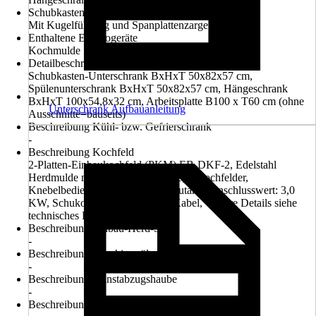
Schubkastenausführung
Mit Kugelführung und Spanplattenzarge
Enthaltene Elektrogeräte
Kochmulde
Detailbeschreibung Küchenmöbel
Schubkasten-Unterschrank BxHxT 50x82x57 cm,
Spülenunterschrank BxHxT 50x82x57 cm, Hängeschrank
BxHxT 100x54,8x32 cm, Arbeitsplatte B100 x T60 cm (ohne
Unterschrank Aufbauanleitung
Ausschnitte=bauseits)
Beschreibung Kühl- bzw. Gefrierschrank
-
Beschreibung Kochfeld
2-Platten-Einbaukochfeld (PKM) EB-DKF-2, Edelstahl
Herdmulde mit Restwärmeanzeige, 2 Kochfelder,
Knebelbedienung, steckerfertig (autark), Anschlusswert: 3,0
KW, Schukostecker mit 140 cm Kabel, weitere Details siehe
technisches Datenblatt
Beschreibung Einbau-Herd-Set
-
Beschreibung Geschirrspüler
-
Beschreibung Dunstabzugshaube
-
Beschreibung Mikrowelle